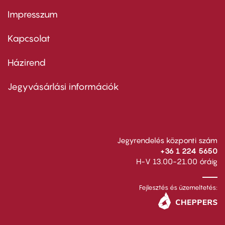
Impresszum
Footer
menu
first
Kapcsolat
Házirend
Footer
menu
second
Jegyvásárlási információk
Jegyrendelés központi szám
+36 1 224 5650
H-V 13.00-21.00 óráig
Fejlesztés és üzemeltetés: