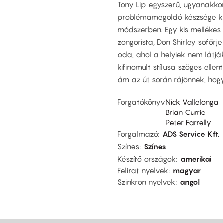
Tony Lip egyszerű, ugyanakkor 
problémamegoldó készsége ki
módszerben. Egy kis mellékes
zongorista, Don Shirley sofőrje
oda, ahol a helyiek nem látjá
kifinomult stílusa szöges ell
ám az út során rájönnek, hog
Forgatókönyv
Nick Vallelonga
Brian Currie
Peter Farrelly
Forgalmazó
ADS Service Kft.
Színes
Színes
Készítő országok
amerikai
Felirat nyelvek
magyar
Szinkron nyelvek
angol