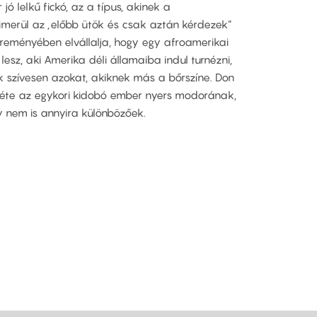
jó lelkű fickó, az a típus, akinek a
merül az „előbb ütök és csak aztán kérdezek”
 reményében elvállalja, hogy egy afroamerikai
 lesz, aki Amerika déli államaiba indul turnézni,
k szívesen azokat, akiknek más a bőrszíne. Don
entéte az egykori kidobó ember nyers modorának,
y nem is annyira különbözőek.