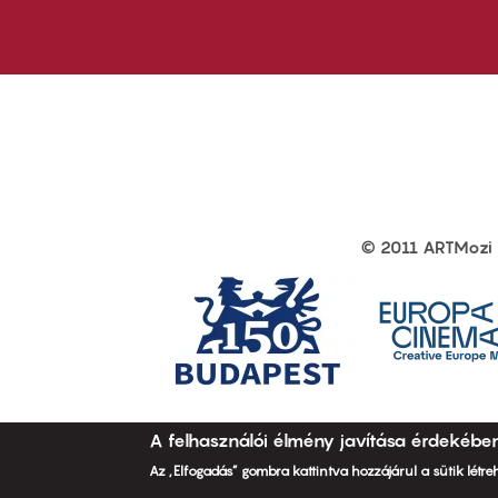
first
sec
© 2011 ARTMozi
Footer
other
links
A felhasználói élmény javítása érdekébe
Az „Elfogadás” gombra kattintva hozzájárul a sütik létr