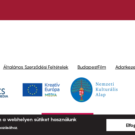
ond
Általános Szerződési Feltételek
BudapestFilm
Adatkezel
n a webhelyen sütiket használunk
Elf
ehozásához.