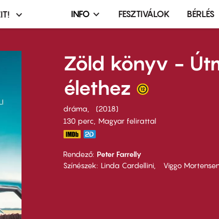
INFO
FESZTIVÁLOK
BÉRLÉS
IT!
Infó,
asztó
esemény,
terembérlés
Zöld könyv - Út
menü
élethez
dráma
2018
130 perc,
Magyar felirattal
Rendező
Peter Farrelly
Színészek
Linda Cardellini
Viggo Mortense