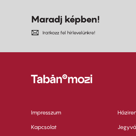
Maradj képben!
Iratkozz fel hírlevelünkre!
Impresszum
Házire
Footer
Foo
menu
me
Kapcsolat
Jegyvá