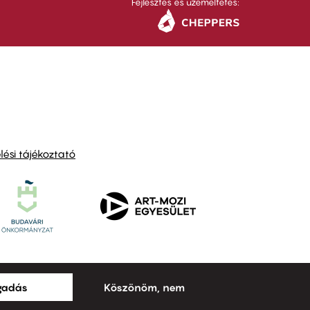
Fejlesztés és üzemeltetés:
ési tájékoztató
ogadás
Köszönöm, nem