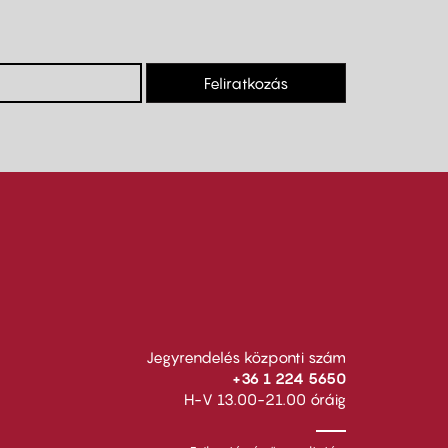
Feliratkozás
Jegyrendelés központi szám
+36 1 224 5650
H-V 13.00-21.00 óráig