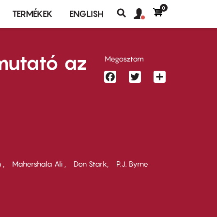
0
Felhasználó
Felhasználói
TERMÉKEK
ENGLISH
fiók
Keresés
fiók
menü
menüje
mutató az
Megosztom
Facebook
Twitter
Share
n
Mahershala Ali
Don Stark
P.J. Byrne