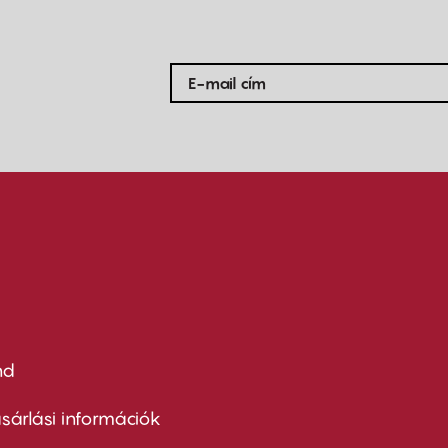
nd
ter
nu
sárlási információk