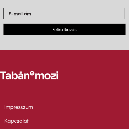
Feliratkozás
Impresszum
Footer
menu
first
Kapcsolat