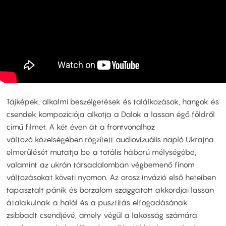
Tájképek, alkalmi beszélgetések és találkozások, hangok és
csendek kompozíciója alkotja a Dalok a lassan égő földről
című filmet. A két éven át a frontvonalhoz
változó közelségében rögzített audiovizuális napló Ukrajna
elmerülését mutatja be a totális háború mélységébe,
valamint az ukrán társadalomban végbemenő finom
változásokat követi nyomon. Az orosz invázió első heteiben
tapasztalt pánik és borzalom szaggatott akkordjai lassan
átalakulnak a halál és a pusztítás elfogadásának
zsibbadt csendjévé, amely végül a lakosság számára