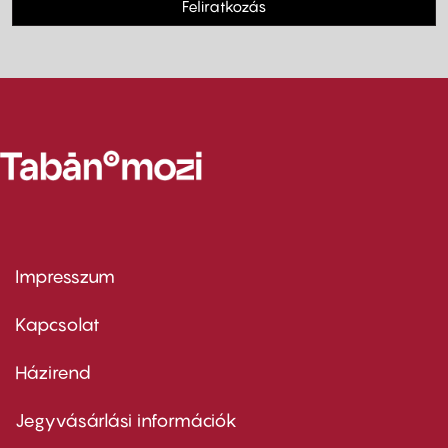
Feliratkozás
Impresszum
Footer
menu
first
Kapcsolat
Házirend
Footer
menu
second
Jegyvásárlási információk