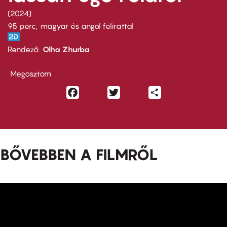
2024
95 perc,
magyar és angol felirattal
Rendező
Olha Zhurba
Megosztom
Facebook
Twitter
Share
BŐVEBBEN A FILMRŐL