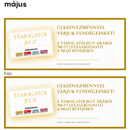
május
Kép