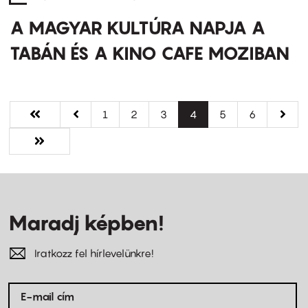
A MAGYAR KULTÚRA NAPJA A
TABÁN ÉS A KINO CAFE MOZIBAN
Oldalszámozás
Első
« Első
Előző
‹‹
Oldal
1
Oldal
2
Oldal
3
Jelenlegi
4
Oldal
5
Oldal
6
Követ
››
oldal
oldal
oldal
oldal
Utolsó
Utolsó »
oldal
Maradj képben!
Iratkozz fel hírlevelünkre!