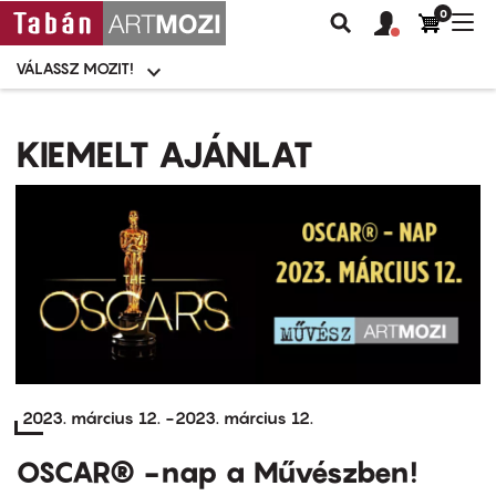
0
Felhasználói
Felhasznál
Nav
Keresés
fiók
fiók
átk
menü
menüje
VÁLASSZ MOZIT!
Moziválasztó
menü
Ugrás
a
KIEMELT AJÁNLAT
tartalomra
2023. március 12.
-
2023. március 12.
OSCAR® -nap a Művészben!