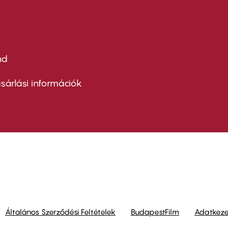
nd
ter
nu
sárlási információk
ond
Általános Szerződési Feltételek
BudapestFilm
Adatkezel