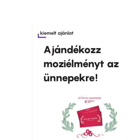
kiemelt ajánlat
Ajándékozz
moziélményt az
ünnepekre!