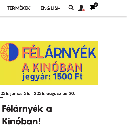
0
Felhasználó
Felhasználói
TERMÉKEK
ENGLISH
fiók
Keresés
fiók
menü
menüje
025. június 26.
-
2025. augusztus 20.
Félárnyék a
Kinóban!