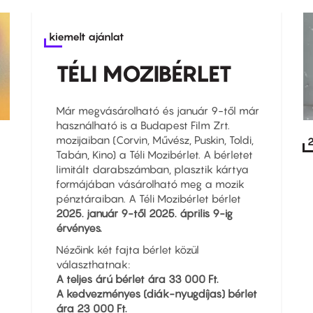
kiemelt ajánlat
TÉLI MOZIBÉRLET
Már megvásárolható és január 9-től már
használható is a Budapest Film Zrt.
mozijaiban (Corvin, Művész, Puskin, Toldi,
2
Tabán, Kino) a Téli Mozibérlet. A bérletet
limitált darabszámban, plasztik kártya
formájában vásárolható meg a mozik
pénztáraiban. A Téli Mozibérlet bérlet
2025. január 9-től 2025. április 9-ig
érvényes.
Nézőink két fajta bérlet közül
választhatnak:
A teljes árú bérlet ára 33 000 Ft.
A kedvezményes (diák-nyugdíjas) bérlet
ára 23 000 Ft.