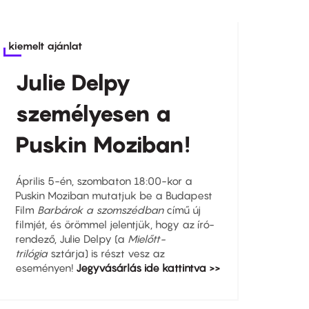
kiemelt ajánlat
Julie Delpy
személyesen a
Puskin Moziban!
Április 5-én, szombaton 18:00-kor a
Puskin Moziban mutatjuk be a Budapest
Film
Barbárok a szomszédban
című új
filmjét, és örömmel jelentjük, hogy az író-
rendező, Julie Delpy (a
Mielőtt-
trilógia
sztárja) is részt vesz az
eseményen!
Jegyvásárlás ide kattintva >>