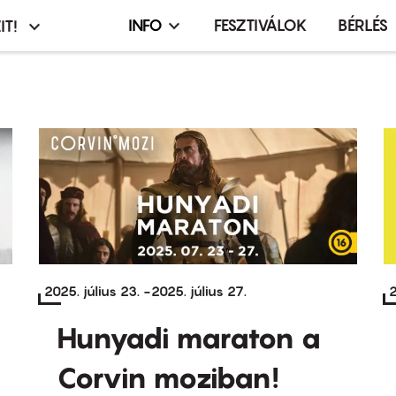
INFO
FESZTIVÁLOK
BÉRLÉS
IT!
Infó,
asztó
esemény,
terembérlés
menü
2025. július 23.
-
2025. július 27.
2
Hunyadi maraton a
Corvin moziban!