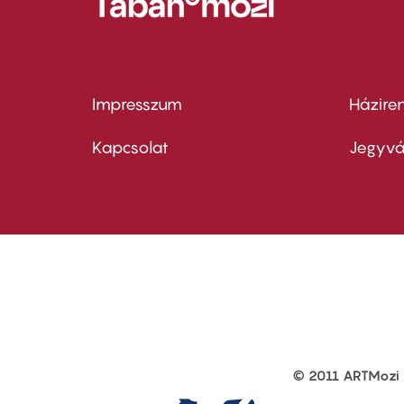
Impresszum
Házire
Footer
Foo
menu
me
Kapcsolat
Jegyvá
first
sec
© 2011 ARTMozi
Footer