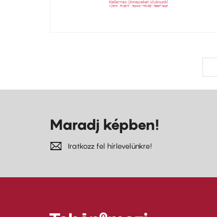
Oldalszámozás
E
«
o
Maradj képben!
Iratkozz fel hírlevelünkre!