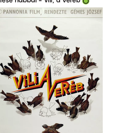
ese habbal - Vili, a veréb