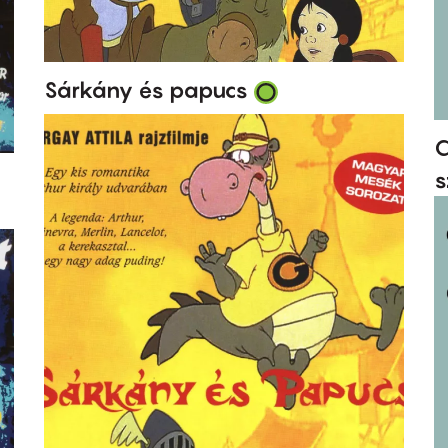
Sárkány és papucs
C
s