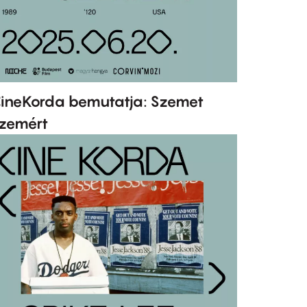
ineKorda bemutatja: Szemet
zemért