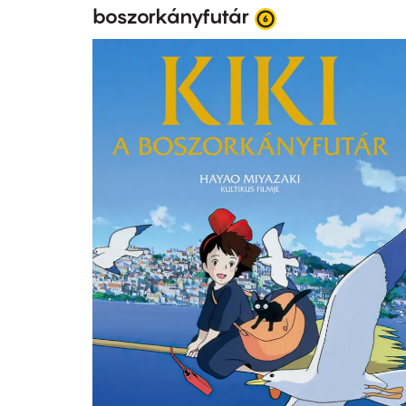
boszorkányfutár