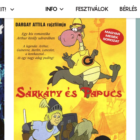
INFO
FESZTIVÁLOK
BÉRLÉS
IT!
Infó,
asztó
esemény,
terembérlés
menü