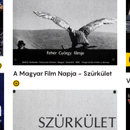
A Magyar Film Napja - Szürkület
V