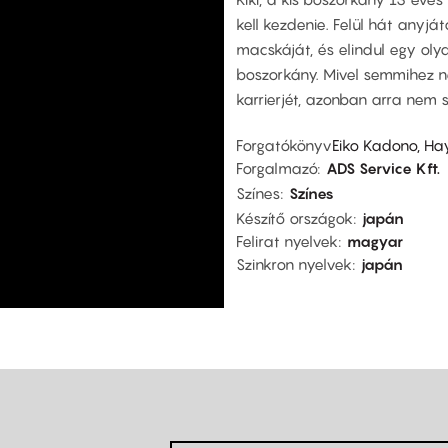
kell kezdenie. Felül hát anyját
macskáját, és elindul egy oly
boszorkány. Mivel semmihez ne
karrierjét, azonban arra nem s
Forgatókönyv
Eiko Kadono, Ha
Forgalmazó
ADS Service Kft.
Színes
Színes
Készítő országok
japán
Felirat nyelvek
magyar
Szinkron nyelvek
japán