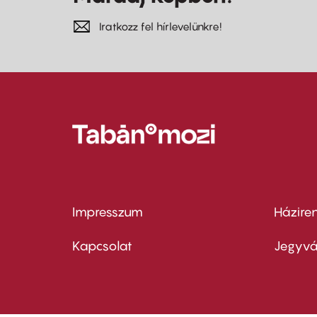
Iratkozz fel hírlevelünkre!
Impresszum
Házire
Footer
Foo
menu
me
Kapcsolat
Jegyvá
first
sec