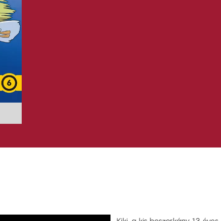
Kiki, a kis boszorkány 13 éves