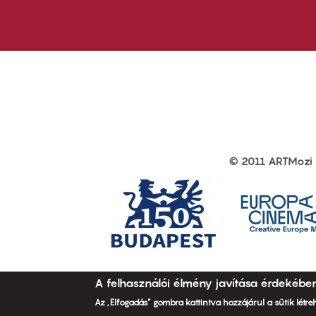
first
sec
© 2011 ARTMozi
Footer
other
links
A felhasználói élmény javítása érdekébe
Az „Elfogadás” gombra kattintva hozzájárul a sütik létr