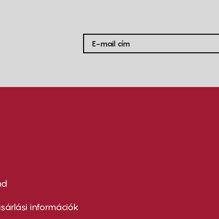
nd
ter
nu
sárlási információk