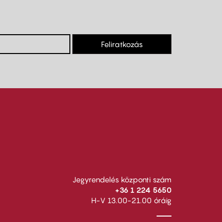
Feliratkozás
Jegyrendelés központi szám
+36 1 224 5650
H-V 13.00-21.00 óráig