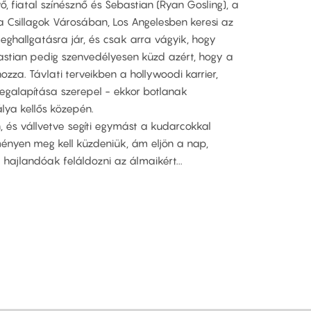
, fiatal színésznő és Sebastian (Ryan Gosling), a
 Csillagok Városában, Los Angelesben keresi az
eghallgatásra jár, és csak arra vágyik, hogy
astian pedig szenvedélyesen küzd azért, hogy a
ozza. Távlati terveikben a hollywoodi karrier,
megalapítása szerepel - ekkor botlanak
ya kellős közepén.
n, és vállvetve segíti egymást a kudarcokkal
eményen meg kell küzdeniük, ám eljön a nap,
 hajlandóak feláldozni az álmaikért...
e