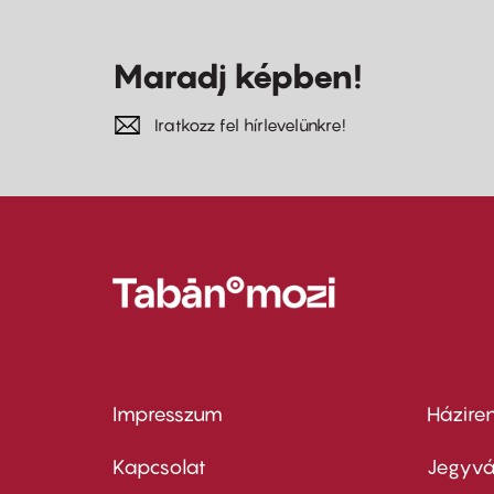
Maradj képben!
Iratkozz fel hírlevelünkre!
Impresszum
Házire
Footer
Foo
menu
me
Kapcsolat
Jegyvá