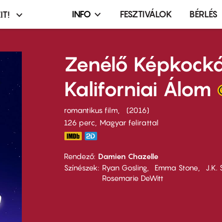
INFO
FESZTIVÁLOK
BÉRLÉS
IT!
Infó,
asztó
esemény,
terembérlés
Zenélő Képkock
menü
Kaliforniai Álom
romantikus film
2016
126 perc,
Magyar felirattal
Rendező
Damien Chazelle
Színészek
Ryan Gosling
Emma Stone
J.K.
Rosemarie DeWitt