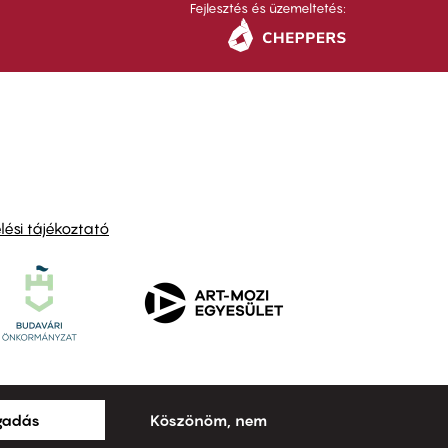
Fejlesztés és üzemeltetés:
ési tájékoztató
ogadás
Köszönöm, nem