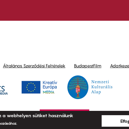
ond
Általános Szerződési Feltételek
BudapestFilm
Adatkezel
n a webhelyen sütiket használunk
Elf
ehozásához.