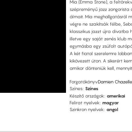
Mia (Emma Stone), a feltörekvő
szépreményű jazz zongorista a
álmait. Mia meghallgatásról m
végre ne szakítsák félbe, Seb
klasszikus jazzt újra divatba h
illetve egy saját zenés klub 
egymásba egy zsúfolt autópál
A két fiatal szerelemre lobba
kikövezett úton. A sikerért k
amikor dönteniük kell, mennyit
Forgatókönyv
Damien Chazell
Színes
Színes
Készítő országok
amerikai
Felirat nyelvek
magyar
Szinkron nyelvek
angol