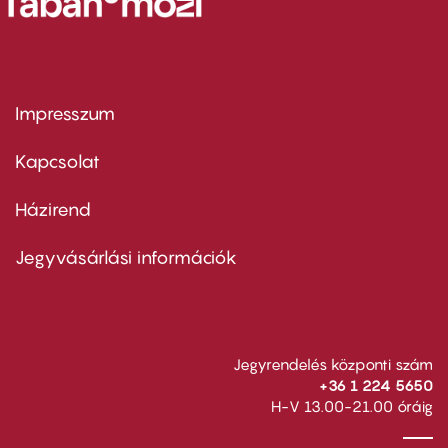
Impresszum
Footer
menu
first
Kapcsolat
Házirend
Footer
menu
second
Jegyvásárlási információk
Jegyrendelés központi szám
+36 1 224 5650
H-V 13.00-21.00 óráig