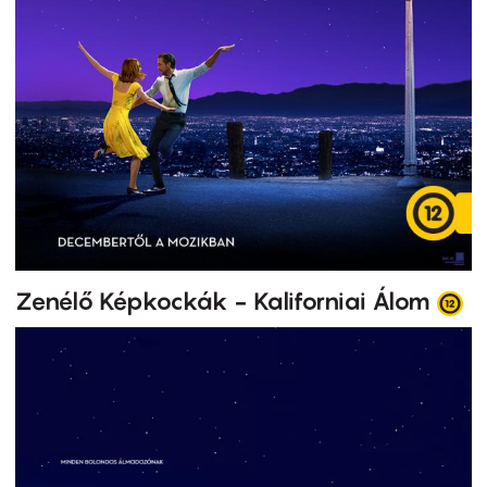
Zenélő Képkockák - Kaliforniai Álom