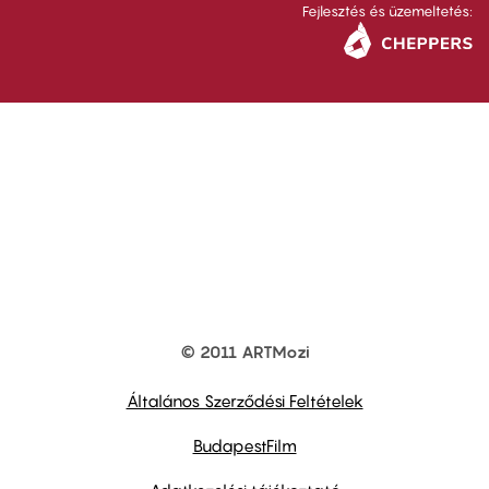
Fejlesztés és üzemeltetés:
© 2011 ARTMozi
Footer
other
links
Általános Szerződési Feltételek
BudapestFilm