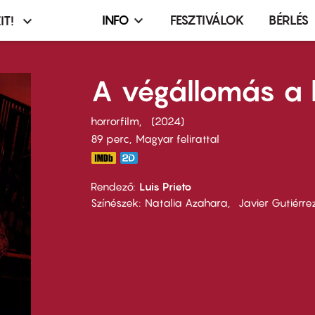
INFO
FESZTIVÁLOK
BÉRLÉS
IT!
Infó,
asztó
esemény,
terembérlés
A végállomás a 
menü
horrorfilm
2024
89 perc,
Magyar felirattal
Rendező
Luis Prieto
Színészek
Natalia Azahara
Javier Gutiérre