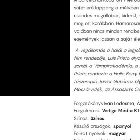
sötét erő lappang a mélyben.
csendes megállóban, kiderül,
meg ott korábban. Hamarosan l
valóban nincs minden rendb
események lassan a saját élet
A végállomás a halál a legjo
film rendezője, Luis Prieto oly
zombi, a Vámpírakadémia, a Bl
Prieto rendezte a Halle Berry 
főszereplő Javier Gutiérrez o
Mocsárvidék, az Assassin’s C
Forgatókönyv
Ivan Ledesma, Án
Forgalmazó
Vertigo Média Kf
Színes
Színes
Készítő országok
spanyol
Felirat nyelvek
magyar