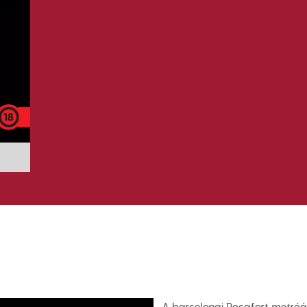
A barcelonai Rocafort metróál