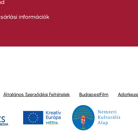
nd
ter
nu
sárlási információk
ond
Általános Szerződési Feltételek
BudapestFilm
Adatkezel