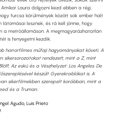
 Amikor Laura dolgozni kezd ebben a régi,
 hogy furcsa körülmények között sok ember halt
átomásai lesznek, és rá kell jönnie, hogy
en a metróállomáson. A megmagyarázhatatlan
ét is fenyegetni kezdik.
bb horrorfilmes műfaji hagyományokat követi. A
an sikersorozatokat rendezett, mint a Z, mint
öff, Az eskü és a Vészhelyzet: Los Angeles. De
főszereplésével készült Gyerekrablókat is. A
lyan sikerfilmekben szerepelt korábban, mint a
reed és a Truman.
gel Agudo, Luis Prieto
t