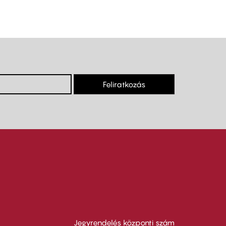
Feliratkozás
Jegyrendelés központi szám