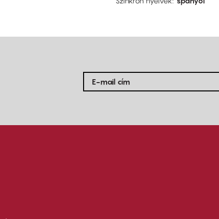
Szinkron nyelvek
spanyol