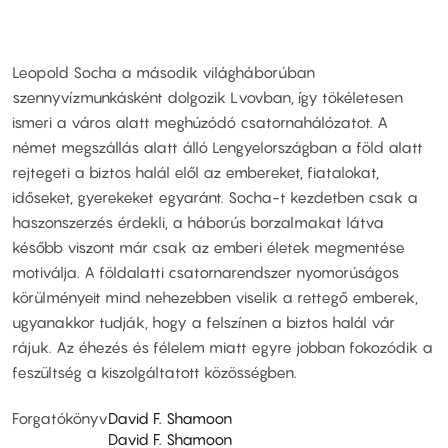
Leopold Socha a második világháborúban
szennyvízmunkásként dolgozik Lvovban, így tökéletesen
ismeri a város alatt meghúzódó csatornahálózatot. A
német megszállás alatt álló Lengyelországban a föld alatt
rejtegeti a biztos halál elől az embereket, fiatalokat,
időseket, gyerekeket egyaránt. Socha-t kezdetben csak a
haszonszerzés érdekli, a háborús borzalmakat látva
később viszont már csak az emberi életek megmentése
motiválja. A földalatti csatornarendszer nyomorúságos
körülményeit mind nehezebben viselik a rettegő emberek,
ugyanakkor tudják, hogy a felszínen a biztos halál vár
rájuk. Az éhezés és félelem miatt egyre jobban fokozódik a
feszültség a kiszolgáltatott közösségben.
Forgatókönyv
David F. Shamoon
David F. Shamoon