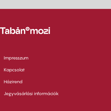
Impresszum
Footer
menu
first
Kapcsolat
Házirend
Footer
menu
second
Jegyvásárlási információk