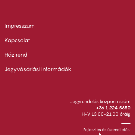
Impresszum
Footer
menu
first
Kapcsolat
Házirend
Footer
menu
second
Jegyvásárlási információk
Jegyrendelés központi szám
+36 1 224 5650
H-V 13.00-21.00 óráig
Fejlesztés és üzemeltetés: