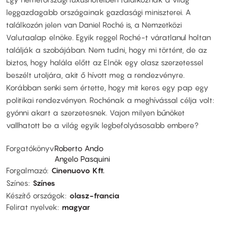
leggazdagabb országainak gazdasági miniszterei. A
találkozón jelen van Daniel Roché is, a Nemzetközi
Valutaalap elnöke. Egyik reggel Roché-t váratlanul holtan
találják a szobájában. Nem tudni, hogy mi történt, de az
biztos, hogy halála előtt az Elnök egy olasz szerzetessel
beszélt utoljára, akit ő hívott meg a rendezvényre.
Korábban senki sem értette, hogy mit keres egy pap egy
politikai rendezvényen. Rochénak a meghívással célja volt:
gyónni akart a szerzetesnek. Vajon milyen bűnöket
vallhatott be a világ egyik legbefolyásosabb embere?
Forgatókönyv
Roberto Ando
Angelo Pasquini
Forgalmazó
Cinenuovo Kft.
Színes
Színes
Készítő országok
olasz-francia
Felirat nyelvek
magyar