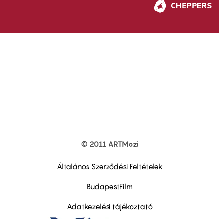
© 2011 ARTMozi
Footer
other
links
Általános Szerződési Feltételek
BudapestFilm
Adatkezelési tájékoztató