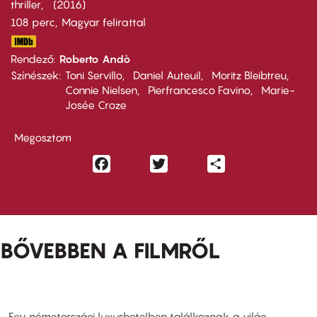
thriller
2016
108 perc,
Magyar felirattal
Rendező
Roberto Andò
Színészek
Toni Servillo
Daniel Auteuil
Moritz Bleibtreu
Connie Nielsen
Pierfrancesco Favino
Marie-
Josée Croze
Megosztom
Facebook
Twitter
Share
BŐVEBBEN A FILMRŐL
Egy németországi luxushotelben találkoznak a világ