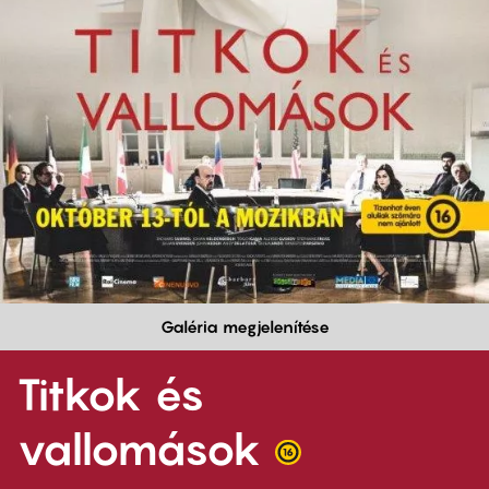
Galéria megjelenítése
Titkok és
vallomások