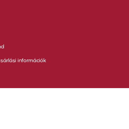
nd
ter
nu
sárlási információk
ond