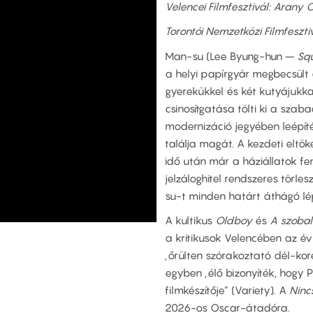
Velencei Filmfesztivál: Arany 
Torontói Nemzetközi Filmfeszti
Man-su (Lee Byung-hun –
Sq
a helyi papírgyár megbecsült d
gyerekükkel és két kutyájukka
csinosítgatása tölti ki a szab
modernizáció jegyében leépít
találja magát. A kezdeti eltök
idő után már a háziállatok fe
jelzáloghitel rendszeres törl
su-t minden határt áthágó lép
A kultikus
Oldboy
és
A szoba
a kritikusok Velencében az év
„őrülten szórakoztató dél-kor
egyben „élő bizonyíték, hogy
filmkészítője” (Variety). A
Ninc
2026-os Oscar-átadóra.