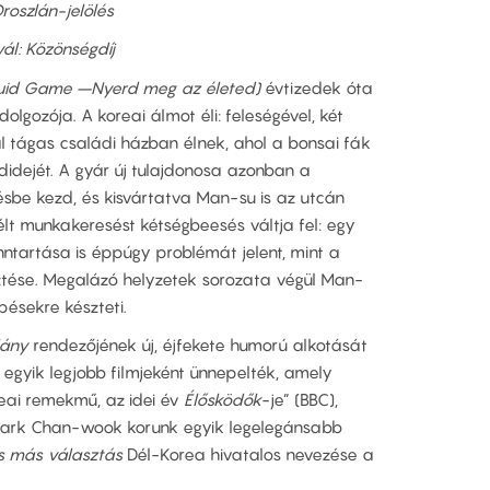
Oroszlán-jelölés
vál: Közönségdíj
uid Game –
Nyerd meg az életed)
évtizedek óta
olgozója. A koreai álmot éli: feleségével, két
l tágas családi házban élnek, ahol a bonsai fák
adidejét. A gyár új tulajdonosa azonban a
ésbe kezd, és kisvártatva Man-su is az utcán
élt munkakeresést kétségbeesés váltja fel: egy
nntartása is éppúgy problémát jelent, mint a
esztése. Megalázó helyzetek sorozata végül Man-
ésekre készteti.
lány
rendezőjének új, éjfekete humorú alkotását
 egyik legjobb filmjeként ünnepelték, amely
eai remekmű, az idei év
Élősködők
-je” (BBC),
 Park Chan-wook korunk egyik legelegánsabb
s más választás
Dél-Korea hivatalos nevezése a