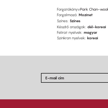
Forgatókönyv
Park Chan-wook,
Forgalmazó
Mozinet
Színes
Színes
Készítő országok
dél-koreai
Felirat nyelvek
magyar
Szinkron nyelvek
koreai