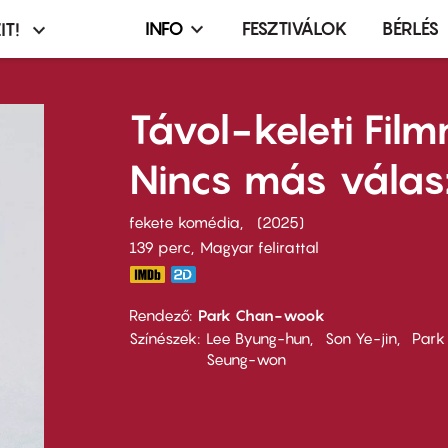
INFO
FESZTIVÁLOK
BÉRLÉS
IT!
Infó,
asztó
esemény,
terembérlés
Távol-keleti Fil
menü
Nincs más válas
fekete komédia
2025
139 perc,
Magyar felirattal
Rendező
Park Chan-wook
Színészek
Lee Byung-hun
Son Ye-jin
Park
Seung-won