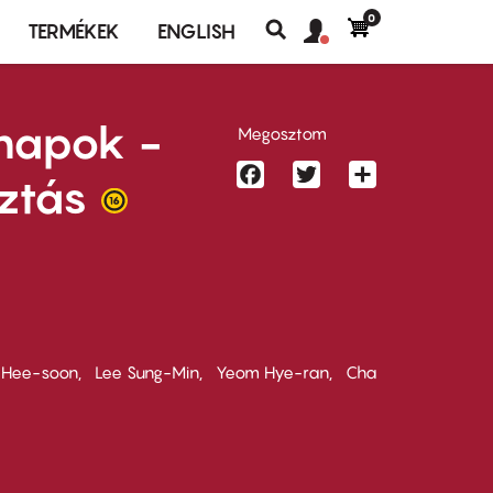
0
Felhasználó
Felhasználói
TERMÉKEK
ENGLISH
fiók
Keresés
fiók
menü
menüje
mnapok -
Megosztom
Facebook
Twitter
Share
ztás
 Hee-soon
Lee Sung-Min
Yeom Hye-ran
Cha