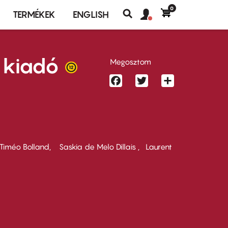
0
Felhasználó
Felhasználói
TERMÉKEK
ENGLISH
fiók
Keresés
fiók
menü
menüje
 kiadó
Megosztom
Facebook
Twitter
Share
Timéo Bolland
Saskia de Melo Dillais
Laurent