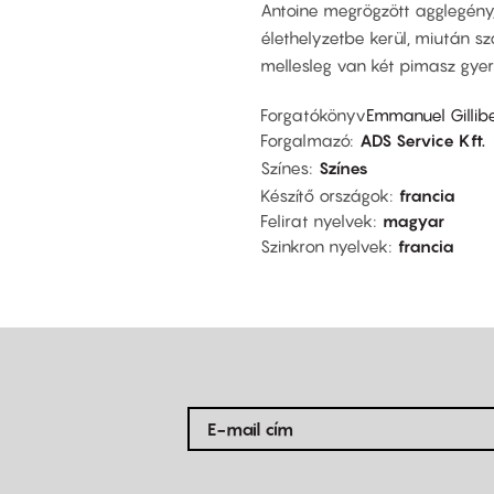
Antoine megrögzött agglegény,
élethelyzetbe kerül, miután s
mellesleg van két pimasz gyere
Forgatókönyv
Emmanuel Gillib
Forgalmazó
ADS Service Kft.
Színes
Színes
Készítő országok
francia
Felirat nyelvek
magyar
Szinkron nyelvek
francia