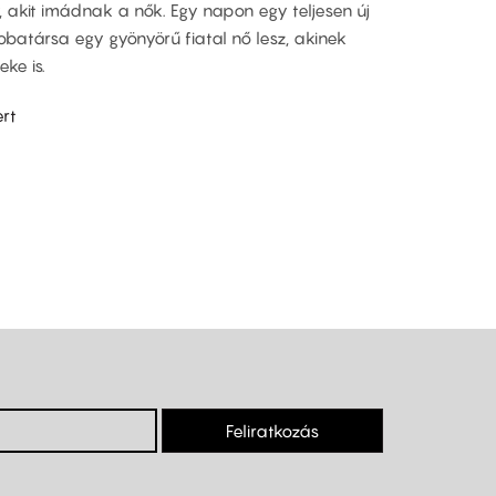
 akit imádnak a nők. Egy napon egy teljesen új
zobatársa egy gyönyörű fiatal nő lesz, akinek
ke is.
ert
Feliratkozás