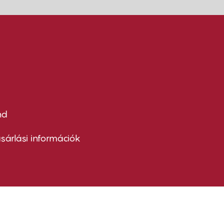
nd
ter
nu
sárlási információk
ond