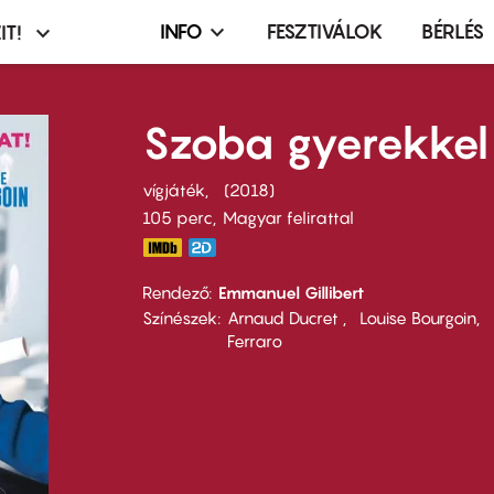
INFO
FESZTIVÁLOK
BÉRLÉS
IT!
Infó,
asztó
esemény,
terembérlés
Szoba gyerekkel
menü
vígjáték
2018
105 perc,
Magyar felirattal
Rendező
Emmanuel Gillibert
Színészek
Arnaud Ducret
Louise Bourgoin
Ferraro