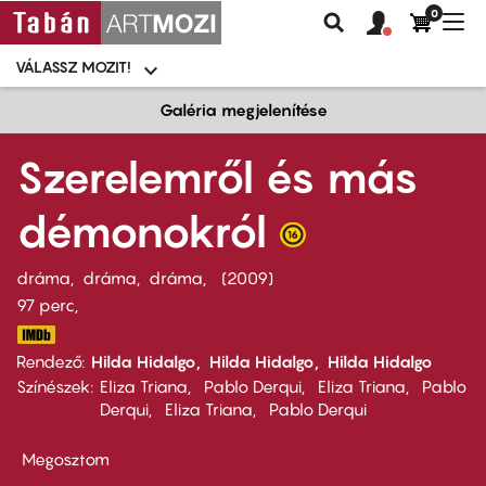
0
Felhasználói
Felhasznál
Nav
Keresés
fiók
fiók
átk
menü
menüje
VÁLASSZ MOZIT!
Moziválasztó
menü
Ugrás
Galéria megjelenítése
a
tartalomra
Szerelemről és más
démonokról
dráma
dráma
dráma
2009
97 perc,
Rendező
Hilda Hidalgo
Hilda Hidalgo
Hilda Hidalgo
Színészek
Eliza Triana
Pablo Derqui
Eliza Triana
Pablo
Derqui
Eliza Triana
Pablo Derqui
Megosztom