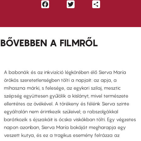
Facebook
Twitter
Share
BŐVEBBEN A FILMRŐL
A babonák és az inkvizíció légkörében élő Sierva María
örökös szeretetlenségben tölti a napjait: az apja, a
mihaszna márki, s felesége, az egykori szilaj, mesztic
szépség együttesen gyűlölik a kislányt, mivel természete
ellentétes az övékével. A törékeny és félénk Sierva szinte
egyáltalán nem érintkezik szüleivel; a rabszolgákkal
barátkozik s éjszakáit is ócska viskókban tölti. Egy végzetes
napon azonban, Sierva María bokáját megharapja egy
veszett kutya, és ez a tragikus esemény felrázza az