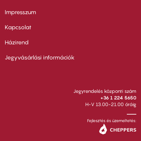
Impresszum
Footer
menu
first
Kapcsolat
Házirend
Footer
menu
second
Jegyvásárlási információk
Jegyrendelés központi szám
+36 1 224 5650
H-V 13.00-21.00 óráig
Fejlesztés és üzemeltetés: