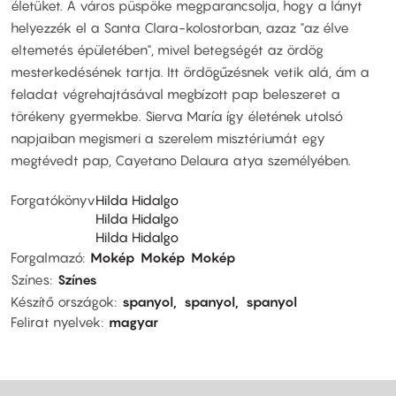
életüket. A város püspöke megparancsolja, hogy a lányt
helyezzék el a Santa Clara-kolostorban, azaz "az élve
eltemetés épületében", mivel betegségét az ördög
mesterkedésének tartja. Itt ördögűzésnek vetik alá, ám a
feladat végrehajtásával megbízott pap beleszeret a
törékeny gyermekbe. Sierva María így életének utolsó
napjaiban megismeri a szerelem misztériumát egy
megtévedt pap, Cayetano Delaura atya személyében.
Forgatókönyv
Hilda Hidalgo
Hilda Hidalgo
Hilda Hidalgo
Forgalmazó
Mokép
Mokép
Mokép
Színes
Színes
Készítő országok
spanyol
spanyol
spanyol
Felirat nyelvek
magyar