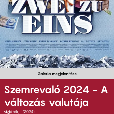
Galéria megjelenítése
Szemrevaló 2024 - A
változás valutája
vígjáték
2024