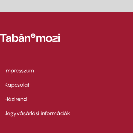
Impresszum
Footer
menu
first
Kapcsolat
Házirend
Footer
menu
second
Jegyvásárlási információk