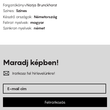
Forgatókönyv
Natja Brunckhorst
Színes
Színes
Készítő országok
Németország
Felirat nyelvek
magyar
Szinkron nyelvek
német
Maradj képben!
Iratkozz fel hírlevelünkre!
Feliratkozás