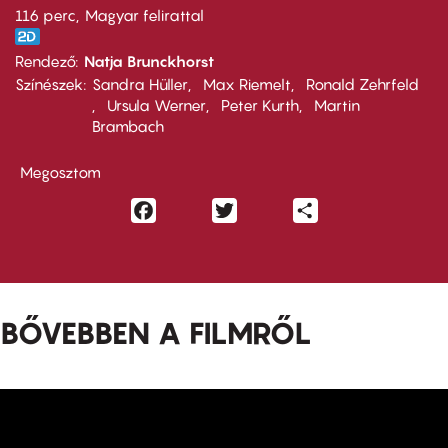
116 perc,
Magyar felirattal
Rendező
Natja Brunckhorst
Színészek
Sandra Hüller
Max Riemelt
Ronald Zehrfeld
Ursula Werner
Peter Kurth
Martin
Brambach
Megosztom
Facebook
Twitter
Share
BŐVEBBEN A FILMRŐL