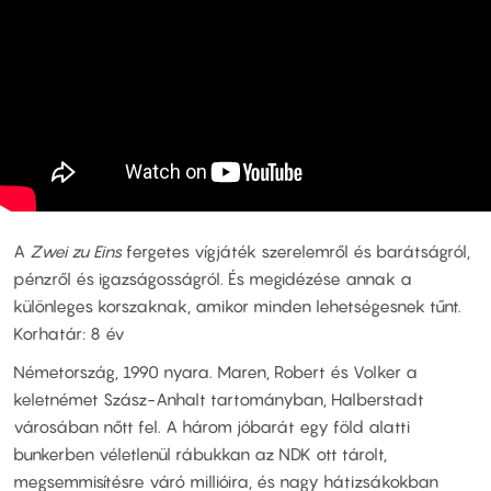
A
Zwei zu Eins
fergetes vígjáték szerelemről és barátságról,
pénzről és igazságosságról. És megidézése annak a
különleges korszaknak, amikor minden lehetségesnek tűnt.
Korhatár: 8 év
Németország, 1990 nyara. Maren, Robert és Volker a
keletnémet Szász-Anhalt tartományban, Halberstadt
városában nőtt fel. A három jóbarát egy föld alatti
bunkerben véletlenül rábukkan az NDK ott tárolt,
megsemmisítésre váró millióira, és nagy hátizsákokban