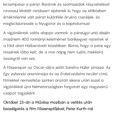
kicsempészi a pénzt. Barátok és szomszédok részvételével
ravaszul kitalált rendszert építenek ki, hogy az időközben
értéktelenné vált pénzt különféle árukra cseréljék, és
megleckéztessék a Nyugatot és a kapitalizmust.
A vígjátéknak valós alapjai vannak: a pénzügyi unió idején
majdnem 400 tonnányi keletnémet bankjegyet rejtettek el
a föld alatt Halberstadt közelében. Biztos, hogy a pénz egy
részének lába kelt, de a mai napig nem tudni, mekkora
összegről van szó.
A főszerepet az Oscar-díjra jelölt Sandra Hüller játssza. Az
Egy zuhanás anatómiája
és az
Érdekvédelmi terület
című
filmekkel nemzetközi szinten aratott sikerei után ezzel a
vígjátékkal újra Németországban forgatott egy nagyszerű
csapat tagjaként.
Október 13-án a Művész moziban a vetítés után
beszélgetés a film főszereplőjével, Peter Kurth-tal.