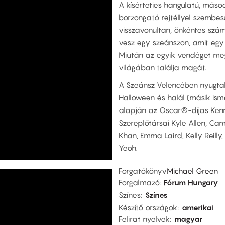
A kísérteties hangulatú, máso
borzongató rejtéllyel szembe
visszavonultan, önkéntes szá
vesz egy szeánszon, amit egy
Miután az egyik vendéget megg
világában találja magát.
A Szeánsz Velencében nyugtalan
Halloween és halál (másik ism
alapján az Oscar®-díjas Kenn
Szereplőtársai Kyle Allen, Camil
Khan, Emma Laird, Kelly Reill
Yeoh.
Forgatókönyv
Michael Green
Forgalmazó
Fórum Hungary
Színes
Színes
Készítő országok
amerikai
Felirat nyelvek
magyar