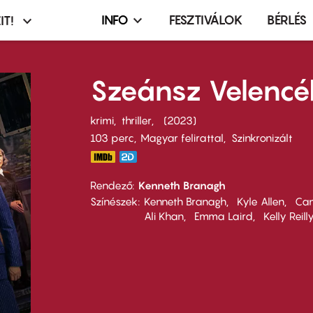
INFO
FESZTIVÁLOK
BÉRLÉS
IT!
Infó,
asztó
esemény,
terembérlés
Szeánsz Velenc
menü
krimi
thriller
2023
103 perc,
Magyar felirattal
Szinkronizált
Rendező
Kenneth Branagh
Színészek
Kenneth Branagh
Kyle Allen
Cam
Ali Khan
Emma Laird
Kelly Reill