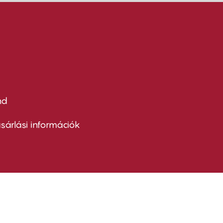
nd
ter
nu
sárlási információk
ond