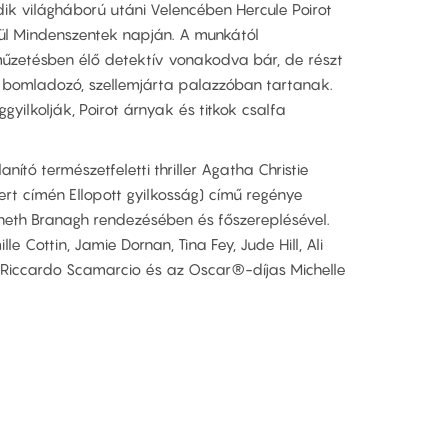
dik világháború utáni Velencében Hercule Poirot
sül Mindenszentek napján. A munkától
műzetésben élő detektív vonakodva bár, de részt
 bomladozó, szellemjárta palazzóban tartanak.
yilkolják, Poirot árnyak és titkok csalfa
ító természetfeletti thriller Agatha Christie
ert címén Ellopott gyilkosság) című regénye
eth Branagh rendezésében és főszereplésével.
le Cottin, Jamie Dornan, Tina Fey, Jude Hill, Ali
y, Riccardo Scamarcio és az Oscar®-díjas Michelle