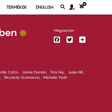
0
Felhasználó
Felhasználói
TERMÉKEK
ENGLISH
fiók
Keresés
fiók
menü
menüje
ében
Megosztom
Facebook
Twitter
Share
ille Cottin
Jamie Dornan
Tina Fey
Jude Hill
y
Riccardo Scamarcio
Michelle Yeoh