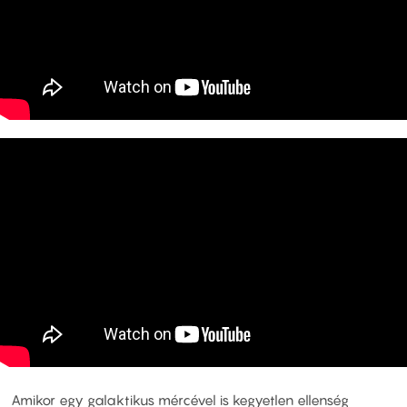
Amikor egy galaktikus mércével is kegyetlen ellenség