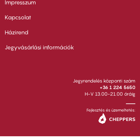
Impresszum
Footer
menu
first
Kapcsolat
Házirend
Footer
menu
second
Jegyvásárlási információk
Jegyrendelés központi szám
+36 1 224 5650
H-V 13.00-21.00 óráig
Fejlesztés és üzemeltetés: