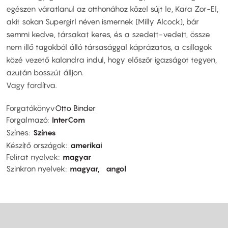
egészen váratlanul az otthonához közel sújt le, Kara Zor-El,
akit sokan Supergirl néven ismernek (Milly Alcock), bár
semmi kedve, társakat keres, és a szedett-vedett, össze
nem illő tagokból álló társasággal káprázatos, a csillagok
közé vezető kalandra indul, hogy először igazságot tegyen,
azután bosszút álljon.
Vagy fordítva.
Forgatókönyv
Otto Binder
Forgalmazó
InterCom
Színes
Színes
Készítő országok
amerikai
Felirat nyelvek
magyar
Szinkron nyelvek
magyar
angol