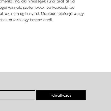
merikai nő, aki hírességek ruhatárát állítja
ségei vannak: szellemekkel lép kapcsolatba,
zal, aki nemrég hunyt el. Maureen telefonjára egy
nek érkezni egy ismeretlentől.
Feliratkozás