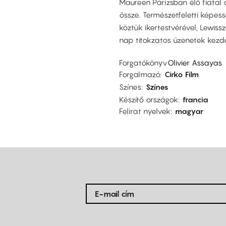
Maureen Párizsban élő fiatal a
össze. Természetfeletti képes
köztük ikertestvérével, Lewiss
nap titokzatos üzenetek kezde
Forgatókönyv
Olivier Assayas
Forgalmazó
Cirko Film
Színes
Színes
Készítő országok
francia
Felirat nyelvek
magyar