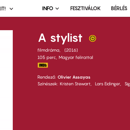
INFO
FESZTIVÁLOK
BÉRLÉS
IT!
Infó,
asztó
esemény,
terembérlés
A stylist
menü
filmdráma
2016
105 perc,
Magyar felirattal
Rendező
Olivier Assayas
Színészek
Kristen Stewart
Lars Eidinger
Si