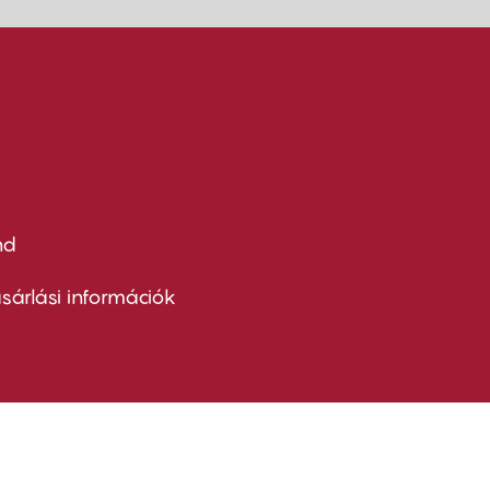
nd
ter
nu
sárlási információk
ond