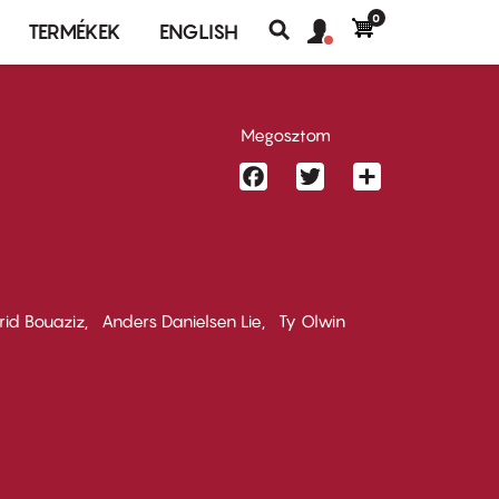
0
Felhasználó
Felhasználói
TERMÉKEK
ENGLISH
fiók
Keresés
fiók
menü
menüje
Megosztom
Facebook
Twitter
Share
grid Bouaziz
Anders Danielsen Lie
Ty Olwin