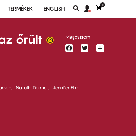
0
Felhasználó
Felhasználói
TERMÉKEK
ENGLISH
fiók
Keresés
fiók
menü
menüje
az őrült
Megosztom
Facebook
Twitter
Share
arsan
Natalie Dormer
Jennifer Ehle