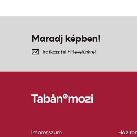
Maradj képben!
Iratkozz fel hírlevelünkre!
Impresszum
Házire
Footer
Foo