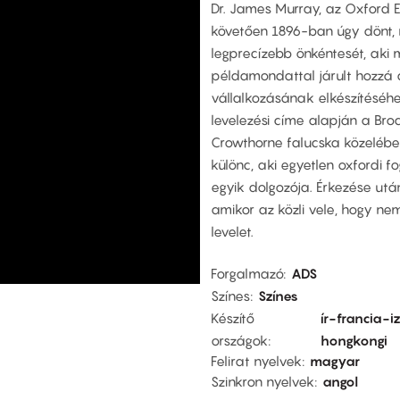
Dr. James Murray, az Oxford En
követően 1896-ban úgy dönt,
legprecízebb önkéntesét, aki m
példamondattal járult hozzá a
vállalkozásának elkészítéséhe
levelezési címe alapján a Bro
Crowthorne falucska közelébe
különc, aki egyetlen oxfordi 
egyik dolgozója. Érkezése ut
amikor az közli vele, hogy n
levelet.
Forgalmazó
ADS
Színes
Színes
Készítő
ír-francia-
országok
hongkongi
Felirat nyelvek
magyar
Szinkron nyelvek
angol