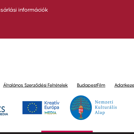
nu
sárlási információk
ond
Általános Szerződési Feltételek
BudapestFilm
Adatkezel