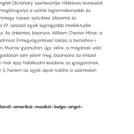
glish Dictionary szerkesztője többéves levelezést
 meglátogatja a szótár legtermékenyebb és
integy tízezer szócikkel, idézettel és
 19. század egyik legnagyobb intellektuális
z. Az önkéntes, bizonyos William Chester Minor, a
admoor Elmegyógyintézet lakója a berkshire-i
n. Murray gyanútlan, úgy vélte, a magának való
fogadáson sem jelent meg, bizonyára az intézet
án már épp hálálkodni kezdene az igazgatónak,
em ő, hanem az egyik ápolt küldte a számtalan
izlandi-amerikai-mexikói-belga-angol-