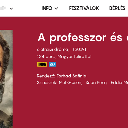
INFO
FESZTIVÁLOK
BÉRLÉS
IT!
Infó,
asztó
esemény,
terembérlés
A professzor és 
menü
életrajzi dráma
2019
124 perc,
Magyar felirattal
Rendező
Farhad Safinia
Színészek
Mel Gibson
Sean Penn
Eddie M