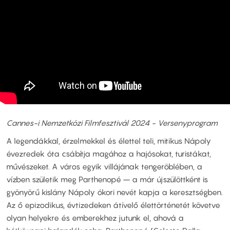
Cannes-i Nemzetközi Filmfesztivál 2024 - Versenyprogram
A legendákkal, érzelmekkel és élettel teli, mitikus Nápoly
évezredek óta csábítja magához a hajósokat, turistákat,
művészeket. A város egyik villájának tengeröblében, a
vízben születik meg Parthenopé – a már újszülöttként is
gyönyörű kislány Nápoly ókori nevét kapja a keresztségben.
Az ő epizodikus, évtizedeken átívelő élettörténetét követve
olyan helyekre és emberekhez jutunk el, ahová a