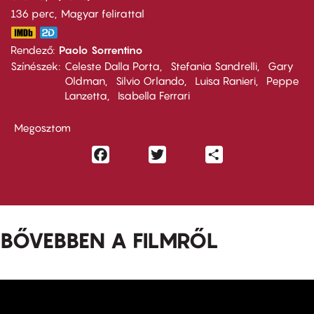
136 perc,
Magyar felirattal
Rendező
Paolo Sorrentino
Színészek
Celeste Dalla Porta
Stefania Sandrelli
Gary
Oldman
Silvio Orlando
Luisa Ranieri
Peppe
Lanzetta
Isabella Ferrari
Megosztom
Facebook
Twitter
Share
BŐVEBBEN A FILMRŐL