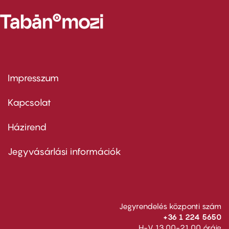
Impresszum
Footer
menu
first
Kapcsolat
Házirend
Footer
menu
second
Jegyvásárlási információk
Jegyrendelés központi szám
+36 1 224 5650
H-V 13.00-21.00 óráig