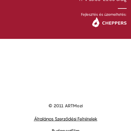
Fejlesztés és üzemeltetés:
© 2011 ARTMozi
Footer
other
links
Általános Szerződési Feltételek
BudapestFilm