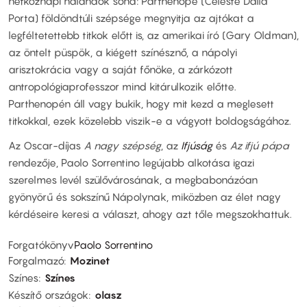
hétköznapi halandók soha: Parthenopé (Celeste Dalla
Porta) földöndtúli szépsége megnyitja az ajtókat a
legféltetettebb titkok előtt is, az amerikai író (Gary Oldman),
az öntelt püspök, a kiégett színésznő, a nápolyi
arisztokrácia vagy a saját főnöke, a zárkózott
antropológiaprofesszor mind kitárulkozik előtte.
Parthenopén áll vagy bukik, hogy mit kezd a meglesett
titkokkal, ezek közelebb viszik-e a vágyott boldogságához.
Az Oscar-díjas
A nagy szépség
, az
Ifjúság
és
Az ifjú pápa
rendezője, Paolo Sorrentino legújabb alkotása igazi
szerelmes levél szülővárosának, a megbabonázóan
gyönyörű és sokszínű Nápolynak, miközben az élet nagy
kérdéseire keresi a választ, ahogy azt tőle megszokhattuk.
Forgatókönyv
Paolo Sorrentino
Forgalmazó
Mozinet
Színes
Színes
Készítő országok
olasz