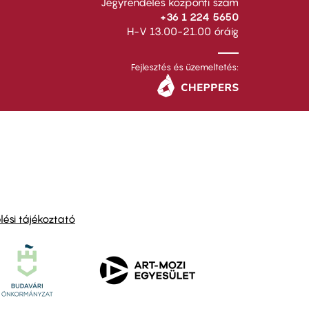
Jegyrendelés központi szám
+36 1 224 5650
H-V 13.00-21.00 óráig
Fejlesztés és üzemeltetés:
ési tájékoztató