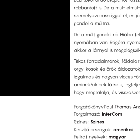
robbantott is. De a múlt elmúl
személyazonossággal él, és jó 
gondol a múltra.
De a múlt gondol rá. Hiába te
nyomában van. Régóta nyomoz
akkor a lánnyal is megelégszik
Titkos forradalmárok, földala
orgyilkosok és örök áldozato
izgalmas és nagyon vicces tö
aminek/akinek látszik, legfel
hogy megtalálja, és visszaszer
Forgatókönyv
Paul Thomas An
Forgalmazó
InterCom
Színes
Színes
Készítő országok
amerikai
Felirat nyelvek
magyar