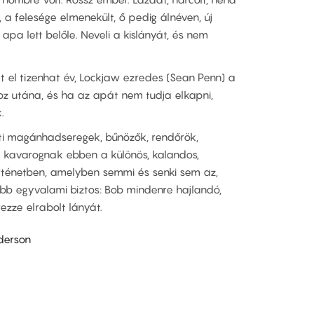
t, a felesége elmenekült, ő pedig álnéven, új
apa lett belőle. Neveli a kislányát, és nem
lt el tizenhat év, Lockjaw ezredes (Sean Penn) a
 utána, és ha az apát nem tudja elkapni,
.
tti magánhadseregek, bűnözők, rendőrök,
k kavarognak ebben a különös, kalandos,
rténetben, amelyben semmi és senki sem az,
jebb egyvalami biztos: Bob mindenre hajlandó,
ezze elrabolt lányát.
derson