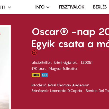
INFO
FESZTIVÁLOK
BÉRLÉS
IT!
Infó,
asztó
esemény,
terembérlés
Oscar® -nap 20
menü
Egyik csata a m
akcióthriller
krimi vígjáték
2025
170 perc,
Magyar felirattal
Rendező
Paul Thomas Anderson
Színészek
Leonardo DiCaprio
Benicio Del To