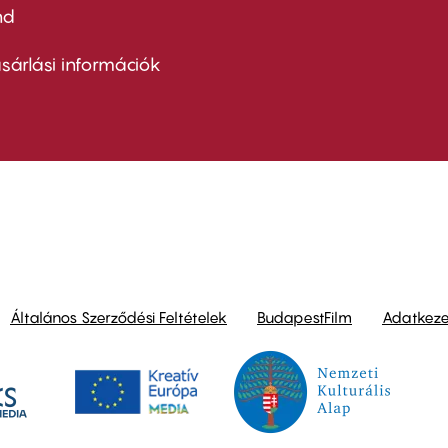
nd
ter
nu
sárlási információk
ond
Általános Szerződési Feltételek
BudapestFilm
Adatkezel