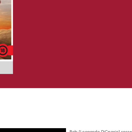
Bob (Leonardo DiCpario) rossz