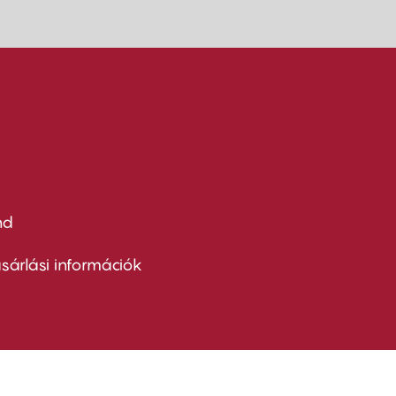
nd
ter
nu
sárlási információk
ond