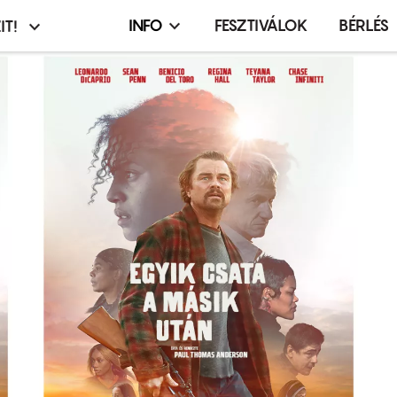
INFO
FESZTIVÁLOK
BÉRLÉS
IT!
Infó,
asztó
esemény,
terembérlés
menü