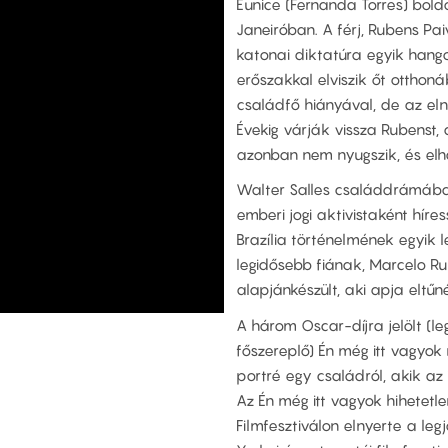
Eunice (Fernanda Torres) bold
Janeiróban. A férj, Rubens Pai
katonai diktatúra egyik hango
erőszakkal elviszik őt otthon
családfő hiányával, de az el
Évekig várják vissza Rubenst,
azonban nem nyugszik, és elha
Walter Salles családdrámába o
emberi jogi aktivistaként hír
Brazília történelmének egyik 
legidősebb fiának, Marcelo 
alapjánkészült, aki apja eltűn
A három Oscar-díjra jelölt (leg
főszereplő) Én még itt vagyok
portré egy családról, akik az 
Az Én még itt vagyok hihetetle
Filmfesztiválon elnyerte a le