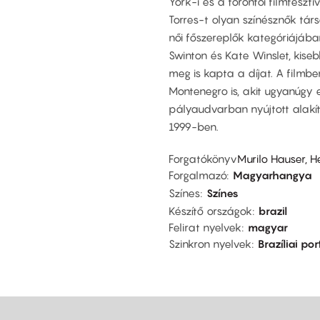
York-i és a torontói filmfeszt
Torres-t olyan színésznők tá
női főszereplők kategóriájában
Swinton és Kate Winslet, kise
meg is kapta a díjat. A filmb
Montenegro is, akit ugyanúgy 
pályaudvarban nyújtott alakí
1999-ben.
Forgatókönyv
Murilo Hauser, H
Forgalmazó
Magyarhangya
Színes
Színes
Készítő országok
brazil
Felirat nyelvek
magyar
Szinkron nyelvek
Brazíliai por