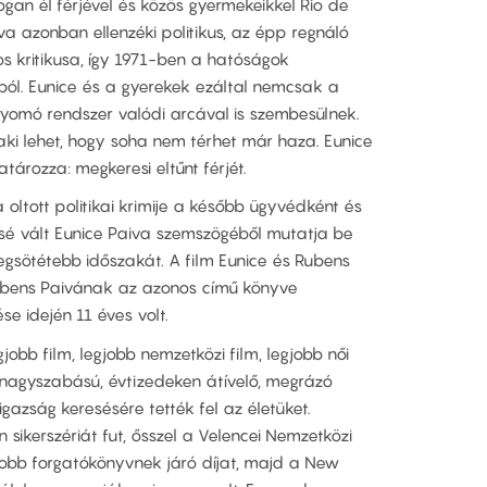
ogan él férjével és közös gyermekeikkel Rio de
va azonban ellenzéki politikus, az épp regnáló
s kritikusa, így 1971-ben a hatóságok
ából. Eunice és a gyerekek ezáltal nemcsak a
nyomó rendszer valódi arcával is szembesülnek.
 aki lehet, hogy soha nem térhet már haza. Eunice
tározza: megkeresi eltűnt férjét.
ltott politikai krimije a később ügyvédként és
essé vált Eunice Paiva szemszögéből mutatja be
legsötétebb időszakát. A film Eunice és Rubens
Rubens Paivának az azonos című könyve
ése idején 11 éves volt.
jobb film, legjobb nemzetközi film, legjobb női
 nagyszabású, évtizedeken átívelő, megrázó
igazság keresésére tették fel az életüket.
n sikerszériát fut, ősszel a Velencei Nemzetközi
gjobb forgatókönyvnek járó díjat, majd a New