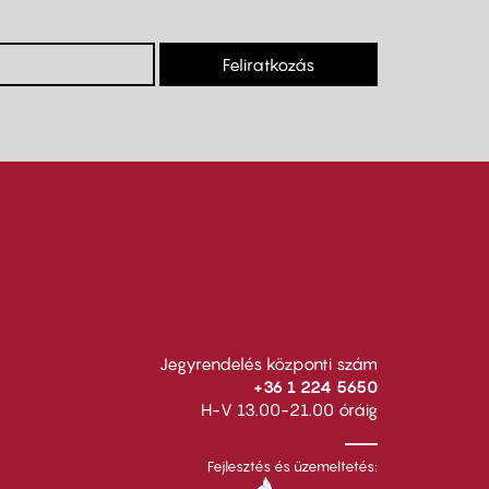
Feliratkozás
Jegyrendelés központi szám
+36 1 224 5650
H-V 13.00-21.00 óráig
Fejlesztés és üzemeltetés: