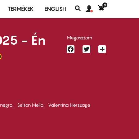
0
Felhasználó
Felhasználói
TERMÉKEK
ENGLISH
fiók
Keresés
fiók
menü
menüje
25 - Én
Megosztom
Facebook
Twitter
Share
negro
Selton Mello
Valentina Herszage