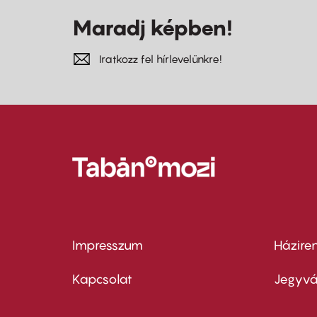
Maradj képben!
Iratkozz fel hírlevelünkre!
Impresszum
Házire
Footer
Foo
menu
me
Kapcsolat
Jegyvá
first
sec