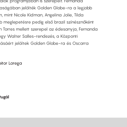
iválok programjában is szerepelt. Fernanda
rsaságában jelölték Golden Globe-ra a legjobb
, mint Nicole Kidman, Angelina Jolie, Tilda
bb meglepetésre pedig első brazil színésznőként
en Torres mellett szerepel az édesanyja, Fernanda
egy Walter Salles-rendezés, a Központi
tásáért jelöltek Golden Globe-ra és Oscarra
eitor Lorega
tugál