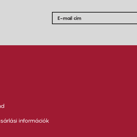
nd
ter
nu
sárlási információk
ond