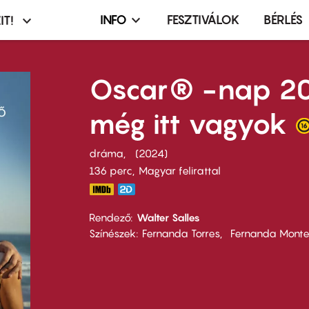
INFO
FESZTIVÁLOK
BÉRLÉS
IT!
Infó,
asztó
esemény,
terembérlés
Oscar® -nap 20
menü
még itt vagyok
dráma
2024
136 perc,
Magyar felirattal
Rendező
Walter Salles
Színészek
Fernanda Torres
Fernanda Monte