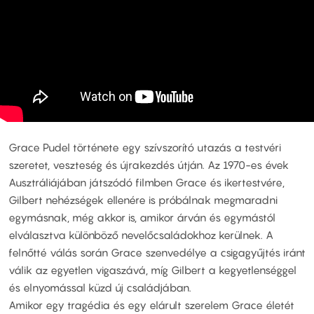
Grace Pudel története egy szívszorító utazás a testvéri
szeretet, veszteség és újrakezdés útján. Az 1970-es évek
Ausztráliájában játszódó filmben Grace és ikertestvére,
Gilbert nehézségek ellenére is próbálnak megmaradni
egymásnak, még akkor is, amikor árván és egymástól
elválasztva különböző nevelőcsaládokhoz kerülnek. A
felnőtté válás során Grace szenvedélye a csigagyűjtés iránt
válik az egyetlen vigaszává, míg Gilbert a kegyetlenséggel
és elnyomással küzd új családjában.
Amikor egy tragédia és egy elárult szerelem Grace életét