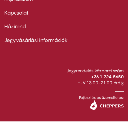
Footer
menu
first
Kapcsolat
Házirend
Footer
menu
second
Jegyvásárlási információk
Jegyrendelés központi szám
+36 1 224 5650
H-V 13.00-21.00 óráig
Fejlesztés és üzemeltetés: