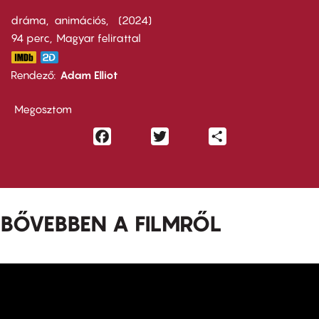
dráma
animációs
2024
94 perc,
Magyar felirattal
Rendező
Adam Elliot
Megosztom
Facebook
Twitter
Share
BŐVEBBEN A FILMRŐL