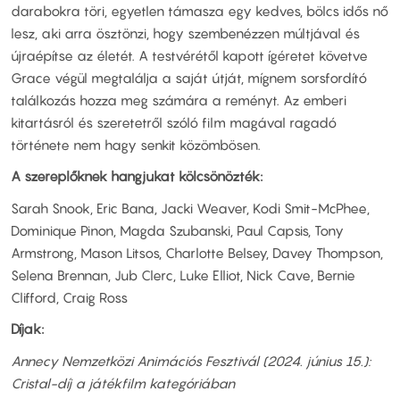
darabokra töri, egyetlen támasza egy kedves, bölcs idős nő
lesz, aki arra ösztönzi, hogy szembenézzen múltjával és
újraépítse az életét. A testvérétől kapott ígéretet követve
Grace végül megtalálja a saját útját, mígnem sorsfordító
találkozás hozza meg számára a reményt. Az emberi
kitartásról és szeretetről szóló film magával ragadó
története nem hagy senkit közömbösen.
A szereplőknek hangjukat kölcsönözték:
Sarah Snook, Eric Bana, Jacki Weaver, Kodi Smit-McPhee,
Dominique Pinon, Magda Szubanski, Paul Capsis, Tony
Armstrong, Mason Litsos, Charlotte Belsey, Davey Thompson,
Selena Brennan, Jub Clerc, Luke Elliot, Nick Cave, Bernie
Clifford, Craig Ross
Díjak:
Annecy Nemzetközi Animációs Fesztivál (2024. június 15.):
Cristal-díj a játékfilm kategóriában