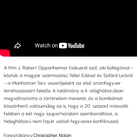
A film J. Robert Oppenheimer fizikusról szól, aki kollégáival -
köztük a magyar származású Teller Edével és Szilárd Leóval
- a Manhattan Terv vezetőjeként az első atomfegyver
létrehozásáért felelős. A találmány a II. világháborúban
megváltoztatta a történelem menetét, és a bombának
köszönhető valószínűleg az is, hogy a 20. század második
felében a két nagy szuperhatalom szembenállása, a
hidegháború nem fajult valódi fegyveres konfliktussá.
Forgatókönyv
Christopher Nolan