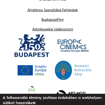
Footer
other
links
Általános Szerződési Feltételek
BudapestFilm
Adatkezelési tájékoztató
A felhasználói élmény javítása érdekében a webhelyen
sütiket használunk