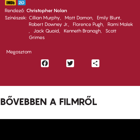
Rendező
Christopher Nolan
Színészek
Cillian Murphy
Matt Damon
Emily Blunt
Robert Downey Jr.
Florence Pugh
Rami Malek
Jack Quaid
Kenneth Branagh
Scott
Grimes
Megosztom
Facebook
Twitter
Share
BŐVEBBEN A FILMRŐL