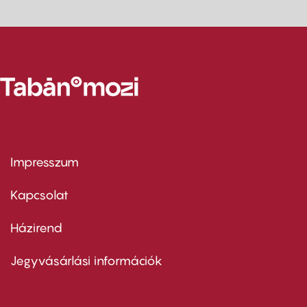
Impresszum
Footer
menu
first
Kapcsolat
Házirend
Footer
menu
second
Jegyvásárlási információk