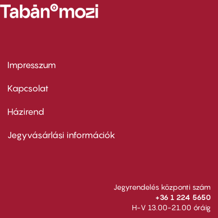
Impresszum
Footer
menu
first
Kapcsolat
Házirend
Footer
menu
second
Jegyvásárlási információk
Jegyrendelés központi szám
+36 1 224 5650
H-V 13.00-21.00 óráig