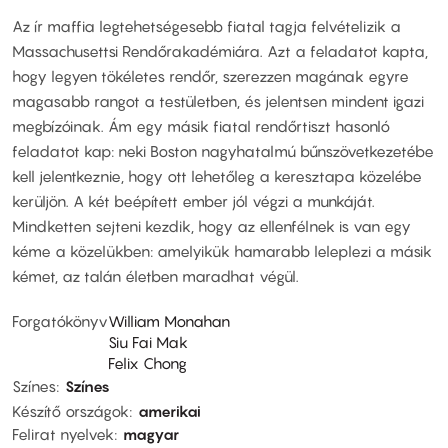
Az ír maffia legtehetségesebb fiatal tagja felvételizik a
Massachusettsi Rendőrakadémiára. Azt a feladatot kapta,
hogy legyen tökéletes rendőr, szerezzen magának egyre
magasabb rangot a testületben, és jelentsen mindent igazi
megbízóinak. Ám egy másik fiatal rendőrtiszt hasonló
feladatot kap: neki Boston nagyhatalmú bűnszövetkezetébe
kell jelentkeznie, hogy ott lehetőleg a keresztapa közelébe
kerüljön. A két beépített ember jól végzi a munkáját.
Mindketten sejteni kezdik, hogy az ellenfélnek is van egy
kéme a közelükben: amelyikük hamarabb leleplezi a másik
kémet, az talán életben maradhat végül.
Forgatókönyv
William Monahan
Siu Fai Mak
Felix Chong
Színes
Színes
Készítő országok
amerikai
Felirat nyelvek
magyar