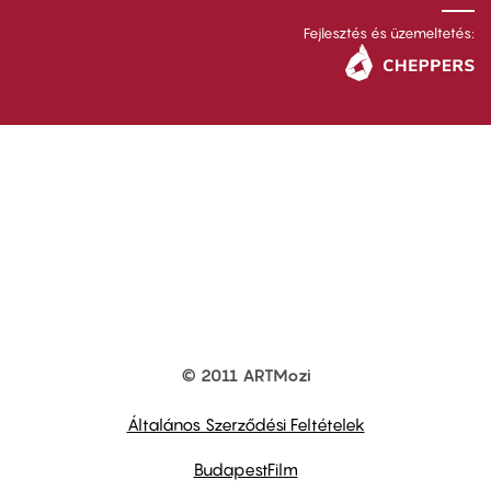
Fejlesztés és üzemeltetés:
© 2011 ARTMozi
Footer
other
links
Általános Szerződési Feltételek
BudapestFilm