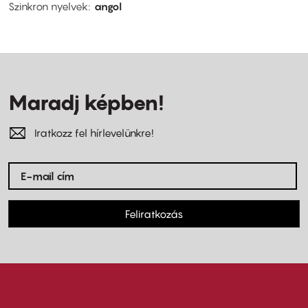
Szinkron nyelvek
angol
Maradj képben!
Iratkozz fel hírlevelünkre!
Feliratkozás