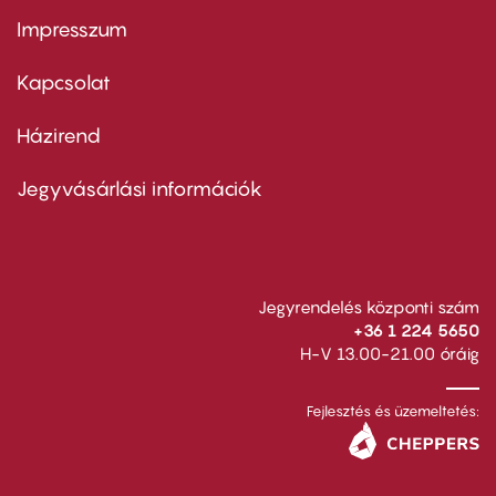
Impresszum
Footer
menu
first
Kapcsolat
Házirend
Footer
menu
second
Jegyvásárlási információk
Jegyrendelés központi szám
+36 1 224 5650
H-V 13.00-21.00 óráig
Fejlesztés és üzemeltetés: