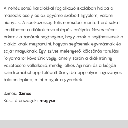
A nehéz sorsú fiatalokkal foglalkozó iskolában hiába a
második esély és az egyénre szabott figyelem, valami
hiányzik. A sorsközösség felismeréséből merített erő sokat
lendíthetne a diákok továbblépési esélyein. Neves tréner
érkezik a tanárok segítségére, hogy azok is segíthessenek a
diákjaiknak megtanulni, hogyan segítsenek egymásnak és
saját maguknak. Egy szívet melengető, kölcsönös tanulási
folyamatot követünk végig, amely során a diáktréning
vezetésére vállalkozó, mindig lelkes Ági néni és a kiégési
szindrómából épp felépült Sanyi bá épp olyan ingoványos
talajon lépked, mint maguk a gyerekek.
Színes
Színes
Készítő országok
magyar