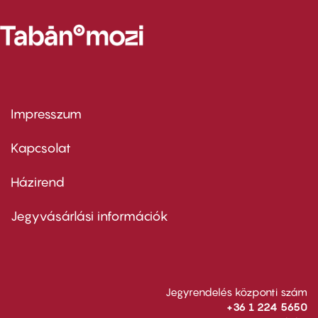
Impresszum
Footer
menu
first
Kapcsolat
Házirend
Footer
menu
second
Jegyvásárlási információk
Jegyrendelés központi szám
+36 1 224 5650