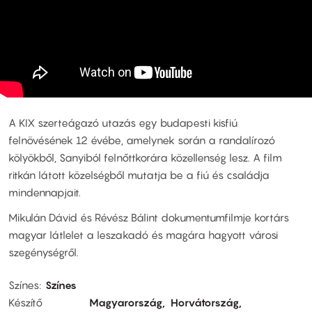
A KIX szerteágazó utazás egy budapesti kisfiú
felnövésének 12 évébe, amelynek során a randalírozó
kölyökből, Sanyiból felnőttkorára közellenség lesz. A film
ritkán látott közelségből mutatja be a fiú és családja
mindennapjait.
Mikulán Dávid és Révész Bálint dokumentumfilmje kortárs
magyar látlelet a leszakadó és magára hagyott városi
szegénységről.
Színes
Színes
Készítő
Magyarország
Horvátország