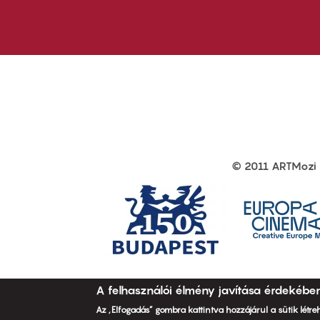
first
sec
© 2011 ARTMozi
Footer
other
links
A felhasználói élmény javítása érdekébe
Az „Elfogadás” gombra kattintva hozzájárul a sütik létr