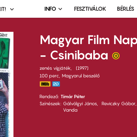
INFO
FESZTIVÁLOK
BÉRLÉS
IT!
Infó,
asztó
esemény,
terembérlés
Magyar Film Na
menü
- Csinibaba
zenés vígjáték
1997
100 perc,
Magyarul beszélő
Rendező
Tímár Péter
Színészek
Gálvölgyi János
Reviczky Gábor
Vanda