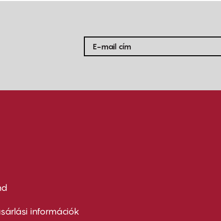
nd
ter
nu
sárlási információk