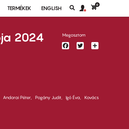
0
Felhasználó
Felhasználói
TERMÉKEK
ENGLISH
fiók
Keresés
fiók
menü
menüje
pja 2024
Megosztom
Facebook
Twitter
Share
Andorai Péter
Pogány Judit
Igó Éva
Kovács