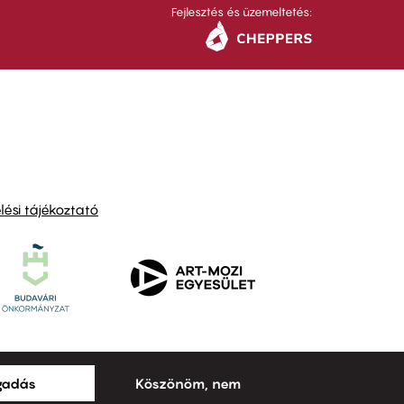
Fejlesztés és üzemeltetés:
ési tájékoztató
ogadás
Köszönöm, nem