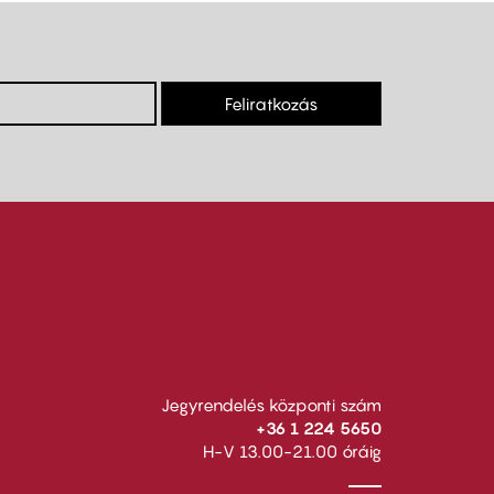
Feliratkozás
Jegyrendelés központi szám
+36 1 224 5650
H-V 13.00-21.00 óráig