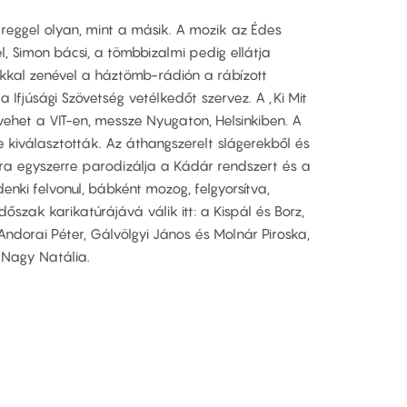
reggel olyan, mint a másik. A mozik az Édes
l, Simon bácsi, a tömbbizalmi pedig ellátja
okkal zenével a háztömb-rádión a rábízott
Ifjúsági Szövetség vetélkedőt szervez. A „Ki Mit
ehet a VIT-en, messze Nyugaton, Helsinkiben. A
 kiválasztották. Az áthangszerelt slágerekből és
ra egyszerre parodizálja a Kádár rendszert és a
denki felvonul, bábként mozog, felgyorsítva,
dőszak karikatúrájává válik itt: a Kispál és Borz,
ndorai Péter, Gálvölgyi János és Molnár Piroska,
 Nagy Natália.