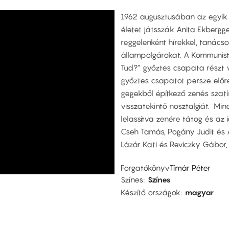
1962 augusztusában az egyik 
életet játsszák Anita Ekbergge
reggelenként hírekkel, tanács
állampolgárokat. A Kommunista 
Tud?” győztes csapata részt v
győztes csapatot persze előre
gegekből építkező zenés szatí
visszatekintő nosztalgiát. Min
lelassítva zenére tátog és az i
Cseh Tamás, Pogány Judit és A
Lázár Kati és Reviczky Gábor,
Forgatókönyv
Tímár Péter
Színes
Színes
Készítő országok
magyar