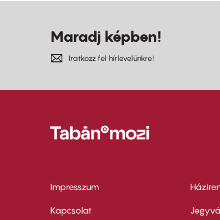
Maradj képben!
Iratkozz fel hírlevelünkre!
Impresszum
Házire
Footer
Foo
menu
me
Kapcsolat
Jegyvá