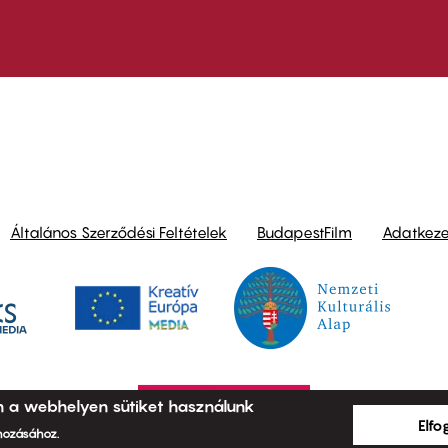
ond
Általános Szerződési Feltételek
BudapestFilm
Adatkezel
n a webhelyen sütiket használunk
Elf
ehozásához.