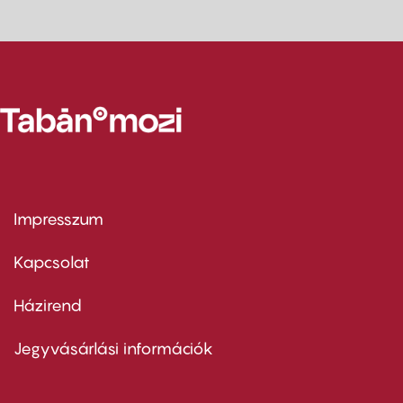
Impresszum
Footer
menu
first
Kapcsolat
Házirend
Footer
menu
second
Jegyvásárlási információk