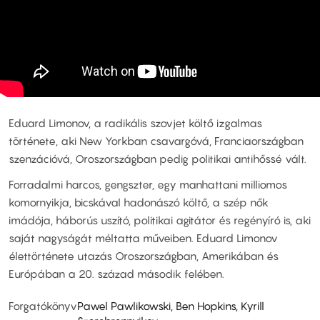
Eduard Limonov, a radikális szovjet költő izgalmas
története, aki New Yorkban csavargóvá, Franciaországban
szenzációvá, Oroszországban pedig politikai antihőssé vált.
Forradalmi harcos, gengszter, egy manhattani milliomos
komornyikja, bicskával hadonászó költő, a szép nők
imádója, háborús uszító, politikai agitátor és regényíró is, aki
saját nagyságát méltatta műveiben. Eduard Limonov
élettörténete utazás Oroszországban, Amerikában és
Európában a 20. század második felében.
Forgatókönyv
Pawel Pawlikowski, Ben Hopkins, Kyrill