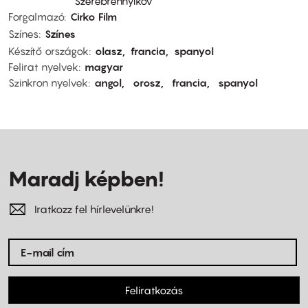
Szerebrennyikov
Forgalmazó
Cirko Film
Színes
Színes
Készítő országok
olasz
francia
spanyol
Felirat nyelvek
magyar
Szinkron nyelvek
angol
orosz
francia
spanyol
Maradj képben!
Iratkozz fel hírlevelünkre!
Feliratkozás