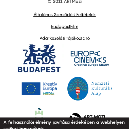
© 2011 ARTMozi
Footer
other
links
Általános Szerződési Feltételek
BudapestFilm
Adatkezelési tájékoztató
A felhasználói élmény javítása érdekében a webhelyen
sütiket használunk