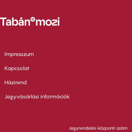
Impresszum
Footer
menu
first
Kapcsolat
Házirend
Footer
menu
second
Jegyvásárlási információk
Jegyrendelés központi szám