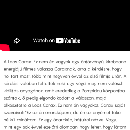
A Leos Carax: Ez nem én vagyok egy öntörvényű, kirobbanó
energiájú filmes válasza Caraxnak, arra a kérdésre, hogy
hol tart most, több mint negyven évvel az első filmje után. A
kérdést valóban feltették neki, egy végül meg nem valósult
kiállítás anyagához, amit eredetileg a Pompidou központba
szántak, ő pedig elgondolkodott a válaszon, majd
elkészítette a Leos Carax: Ez nem én vagyokot. Carax saját
szavaival: “Ez az én önarcképem, de én az enyémet tükör
nélkül csináltam. Ez egy önarckép, hátulról nézve. Vagy,
mint egy sok évvel ezelőtti álomban: hogy lehet, hogy látom