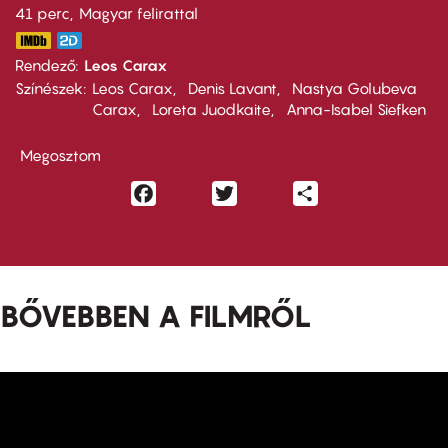
41 perc,
Magyar felirattal
Rendező
Leos Carax
Színészek
Leos Carax
Denis Lavant
Nastya Golubeva
Carax
Loreta Juodkaite
Anna-Isabel Siefken
Megosztom
Facebook
Twitter
Share
BŐVEBBEN A FILMRŐL