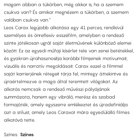
magam abban a tükörben, még akkor is, ha a szemem
csukva van? És amikor megnézem a tükörben, a szemem
valóban csukva van.”
Leos Carax legújabb alkotása egy 41 perces, rendkívül
személyes és önreflexív esszéfilm, amelyben a rendező
szinte játékosan ugrál saját életművének különböző elemei
között. Ez az egyedi műfaji kísérlet tele van zenei betétekkel,
és gyakran újrahasznosítja korábbi filmjeinek motívumait,
vizuális és narratív megoldásait. Carax ezzel a filmmel
saját karrierjének rétegeit tárja fel, mintegy áttekintve és
újraértelmezve a maga által teremtett világokat. Az
alkotás nemcsak a rendező művészi pályájának
summázata, hanem egy vibráló, merész és szabad
formajáték, amely egyszerre emlékeztet és újradefiniálja
azt a stílust, amely Leos Caraxot mára egyedülálló filmes
alkotóvá tette.
Színes
Színes