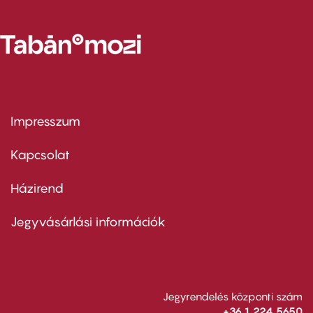
Impresszum
Footer
menu
first
Kapcsolat
Házirend
Footer
menu
second
Jegyvásárlási információk
Jegyrendelés központi szám
+36 1 224 5650