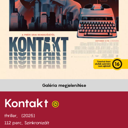
Galéria megjelenítése
Kontakt
thriller
2025
112 perc,
Szinkronizált