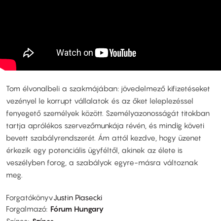
Tom élvonalbeli a szakmájában: jövedelmező kifizetéseket
vezényel le korrupt vállalatok és az őket leleplezéssel
fenyegető személyek között. Személyazonosságát titokban
tartja aprólékos szervezőmunkája révén, és mindig követi
bevett szabályrendszerét. Ám attól kezdve, hogy üzenet
érkezik egy potenciális ügyféltől, akinek az élete is
veszélyben forog, a szabályok egyre-másra változnak
meg.
Forgatókönyv
Justin Piasecki
Forgalmazó
Fórum Hungary
Színes
Színes