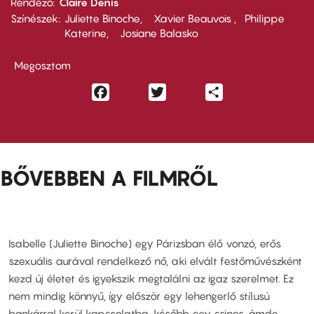
Rendező
Claire Denis
Színészek
Juliette Binoche
Xavier Beauvois
Philippe
Katerine
Josiane Balasko
Megosztom
Facebook
Twitter
Share
BŐVEBBEN A FILMRŐL
Isabelle (Juliette Binoche) egy Párizsban élő vonzó, erős
szexuális aurával rendelkező nő, aki elvált festőművészként
kezd új életet és igyekszik megtalálni az igaz szerelmet. Ez
nem mindig könnyű, így először egy lehengerlő stílusú
bankárral kerül kapcsolatba, később egy csinos, ámde