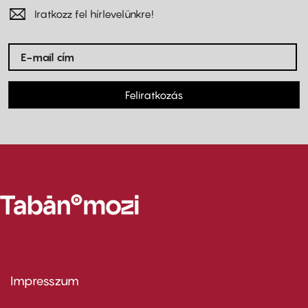
Iratkozz fel hírlevelünkre!
Feliratkozás
Impresszum
Footer
menu
first