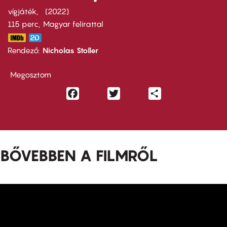
vígjáték
2022
115 perc,
Magyar felirattal
Rendező
Nicholas Stoller
Megosztom
Facebook
Twitter
Share
BŐVEBBEN A FILMRŐL