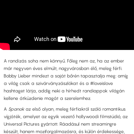
A randizás soha nem könnyű. Főleg nem az, ha az ember
már negyven éves elmúlt, nagyvárosban élő, meleg férfi.
Bobby Lieber mindezt a saját bőrén tapasztalja meg: amíg
a világ csak a szivárványzászlókat és a #loveislove
hashtaget látja, addig neki a hírhedt randiappok világán
kellene átküzdenie magát a szerelemhez.
A
Spanok
az első olyan, meleg férfiakról szóló romantikus
vígjáték, amelyet az egyik vezető hollywoodi filmstúdió, az
Universal Pictures gyártott. Ráadásul nem streamingre
készült, hanem moziforgalmazásra, és külön érdekessége,