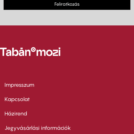
Feliratkozás
Impresszum
Footer
menu
first
Kapcsolat
Házirend
Footer
menu
second
Jegyvásárlási információk