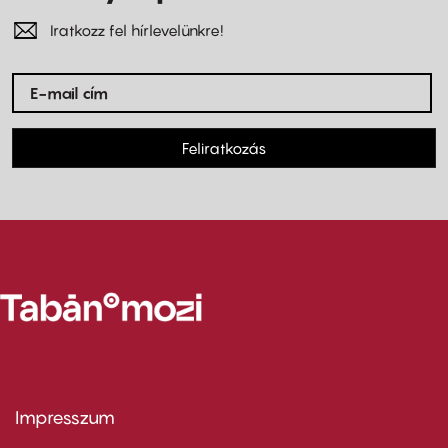
Iratkozz fel hírlevelünkre!
Feliratkozás
Impresszum
Footer
menu