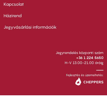
first
Kapcsolat
Házirend
Footer
menu
second
Jegyvásárlási információk
Jegyrendelés központi szám
+36 1 224 5650
H-V 13.00-21.00 óráig
Fejlesztés és üzemeltetés: