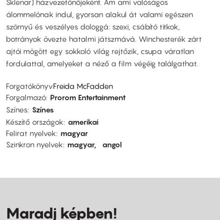
Sklenar) házvezetőnőjeként. Ám ami valóságos
álommelónak indul, gyorsan alakul át valami egészen
szörnyű és veszélyes dologgá: szexi, csábító titkok,
botrányok övezte hatalmi játszmává. Winchesterék zárt
ajtói mögött egy sokkoló világ rejtőzik, csupa váratlan
fordulattal, amelyeket a néző a film végéig találgathat.
Forgatókönyv
Freida McFadden
Forgalmazó
Prorom Entertainment
Színes
Színes
Készítő országok
amerikai
Felirat nyelvek
magyar
Szinkron nyelvek
magyar
angol
Maradj képben!