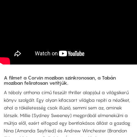
A filmet a Corvin moziban szinkronosan, a Tabán
moziban feliratosan vetítjük.
A téboly otthona című feszült thriller alapjául a világsikerű
könyv szolgált. Egy olyan kifacsart világba repíti a nézőket,
ahol a tökéletesség csak illúzió, semmi sem az, aminek
látszik. Millie (Sydney Sweeney) megpróbál elmenekülni a
múltja elől, ezért elfogad egy bentlakásos állást a gazdag
Nina (Amanda Seyfried) és Andrew Winchester (Brandon