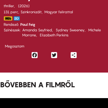
thriller
2026
131 perc,
Szinkronizált
Magyar felirattal
Rendező
Paul Feig
Színészek
Amanda Seyfried
Sydney Sweeney
Michele
Morrone
Elizabeth Perkins
Megosztom
Facebook
Twitter
Share
BŐVEBBEN A FILMRŐL