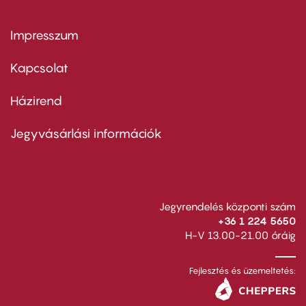
Impresszum
Footer
menu
first
Kapcsolat
Házirend
Footer
menu
second
Jegyvásárlási információk
Jegyrendelés központi szám
+36 1 224 5650
H-V 13.00-21.00 óráig
Fejlesztés és üzemeltetés: