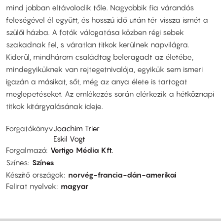
mind jobban eltávolodik tőle. Nagyobbik fia várandós
feleségével él együtt, és hosszú idő után tér vissza ismét a
szülői házba. A fotók válogatása közben régi sebek
szakadnak fel, s váratlan titkok kerülnek napvilágra.
Kiderül, mindhárom családtag beleragadt az életébe,
mindegyiküknek van rejtegetnivalója, egyikük sem ismeri
igazán a másikat, sőt, még az anya élete is tartogat
meglepetéseket. Az emlékezés során elérkezik a hétköznapi
titkok kitárgyalásának ideje.
Forgatókönyv
Joachim Trier
Eskil Vogt
Forgalmazó
Vertigo Média Kft.
Színes
Színes
Készítő országok
norvég-francia-dán-amerikai
Felirat nyelvek
magyar