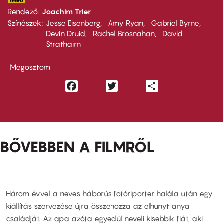
Rendező
Joachim Trier
Színészek
Jesse Eisenberg
Amy Ryan
Gabriel Byrne
Devin Druid
Rachel Brosnahan
David
Strathairn
Megosztom
Facebook
Twitter
Share
BŐVEBBEN A FILMRŐL
Három évvel a neves háborús fotóriporter halála után egy
kiállítás szervezése újra összehozza az elhunyt anya
családját. Az apa azóta egyedül neveli kisebbik fiát, aki