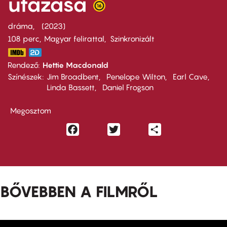
utazása
dráma
2023
108 perc,
Magyar felirattal
Szinkronizált
Rendező
Hettie Macdonald
Színészek
Jim Broadbent
Penelope Wilton
Earl Cave
Linda Bassett
Daniel Frogson
Megosztom
Facebook
Twitter
Share
BŐVEBBEN A FILMRŐL