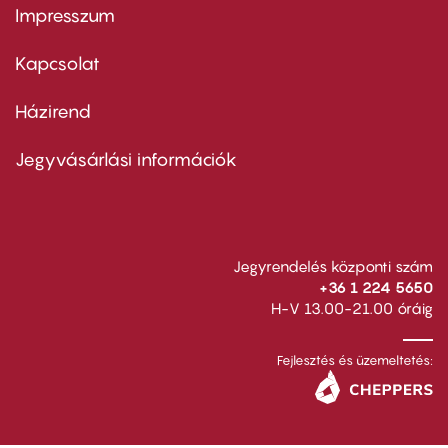
Impresszum
Footer
menu
first
Kapcsolat
Házirend
Footer
menu
second
Jegyvásárlási információk
Jegyrendelés központi szám
+36 1 224 5650
H-V 13.00-21.00 óráig
Fejlesztés és üzemeltetés: