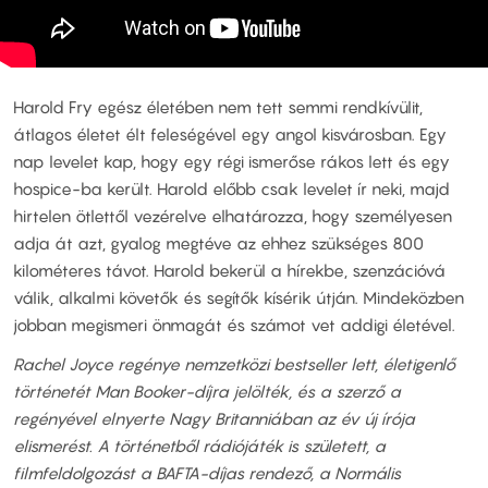
Harold Fry egész életében nem tett semmi rendkívülit,
átlagos életet élt feleségével egy angol kisvárosban. Egy
nap levelet kap, hogy egy régi ismerőse rákos lett és egy
hospice-ba került. Harold előbb csak levelet ír neki, majd
hirtelen ötlettől vezérelve elhatározza, hogy személyesen
adja át azt, gyalog megtéve az ehhez szükséges 800
kilométeres távot. Harold bekerül a hírekbe, szenzációvá
válik, alkalmi követők és segítők kísérik útján. Mindeközben
jobban megismeri önmagát és számot vet addigi életével.
Rachel Joyce regénye nemzetközi bestseller lett, életigenlő
történetét Man Booker-díjra jelölték, és a szerző a
regényével elnyerte Nagy Britanniában az év új írója
elismerést. A történetből rádiójáték is született, a
filmfeldolgozást a BAFTA-díjas rendező, a Normális