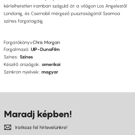
kérlelhetetlen iramban száguld át a világon Los Angelestől
Londonig, és Csernobil mérgező pusztaságától Szamoa
színes forgatagáig.
Forgatókönyv
Chris Morgan
Forgalmazó
UIP-DunaFilm
Színes
Színes
Készítő országok
amerikai
Szinkron nyelvek
magyar
Maradj képben!
Iratkozz fel hírlevelünkre!