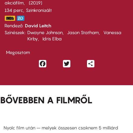
akciófilm
2019
134 perc,
Szinkronizált
Rendező
David Leitch
Színészek
Dwayne Johnson
Jason Statham
Vanessa
Kirby
Idris Elba
Megosztom
Facebook
Twitter
Share
BŐVEBBEN A FILMRŐL
Nyolc film után – melyek összesen csaknem 5 milliárd