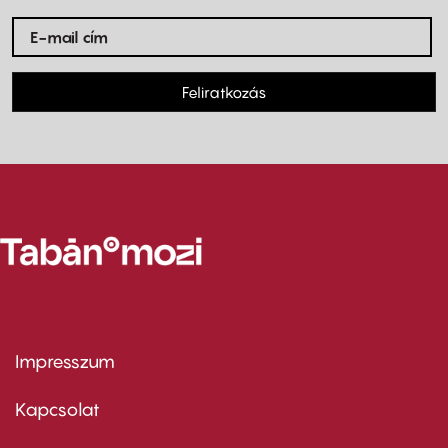
Feliratkozás
Impresszum
Footer
menu
first
Kapcsolat