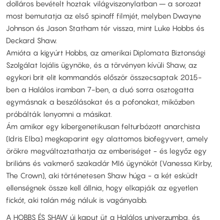
dolláros bevételt hoztak világviszonylatban – a sorozat
most bemutatja az első spinoff filmjét, melyben Dwayne
Johnson és Jason Statham tér vissza, mint Luke Hobbs és
Deckard Shaw.
Amióta a kigyúrt Hobbs, az amerikai Diplomata Biztonsági
Szolgálat lojális ügynöke, és a törvényen kívüli Shaw, az
egykori brit elit kommandós először összecsaptak 2015-
ben a Halálos iramban 7-ben, a duó sorra osztogatta
egymásnak a beszólásokat és a pofonokat, miközben
próbálták lenyomni a másikat.
Ám amikor egy kibergenetikusan felturbózott anarchista
(Idris Elba) megkaparint egy alattomos biofegyvert, amely
örökre megváltoztathatja az emberiséget - és legyőz egy
briliáns és vakmerő szakadár MI6 ügynököt (Vanessa Kirby,
The Crown), aki történetesen Shaw húga - a két esküdt
ellenségnek össze kell állnia, hogy elkapják az egyetlen
fickót, aki talán még náluk is vagányabb.
A HOBBS ÉS SHAW új kaput üt a Halálos univerzumba, és