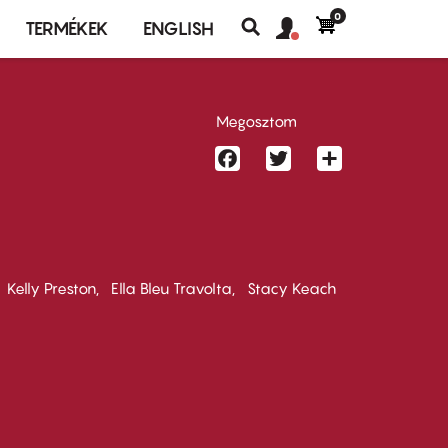
0
Felhasználó
Felhasználói
TERMÉKEK
ENGLISH
fiók
Keresés
fiók
menü
menüje
Megosztom
Facebook
Twitter
Share
Kelly Preston
Ella Bleu Travolta
Stacy Keach