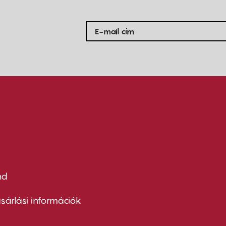
nd
ter
nu
sárlási információk
ond