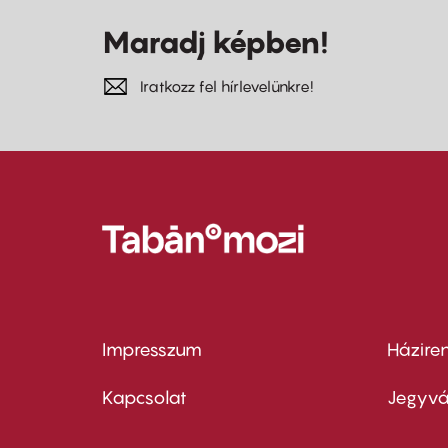
Maradj képben!
Iratkozz fel hírlevelünkre!
Impresszum
Házire
Footer
Foo
menu
me
Kapcsolat
Jegyvá
first
sec