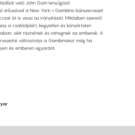
ládból való John Gotti lenyűgöző
ó stílusával a New York-i Gambino bűnszervezet
csal át is veszi az irányítását. Miközben szerető
esz a családjáért, kegyetlen és könyörtelen
osban, akit tisztelnek és rettegnek az emberek. A
ervezetté változtatja a Gambinokat még ha
ényen és emberen egyaránt.
yar