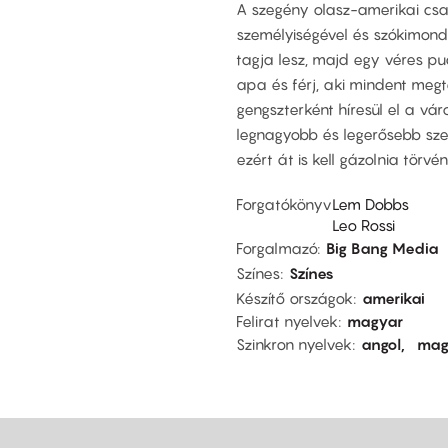
A szegény olasz-amerikai csa
személyiségével és szókimond
tagja lesz, majd egy véres puc
apa és férj, aki mindent megt
gengszterként híresül el a vár
legnagyobb és legerősebb sz
ezért át is kell gázolnia törv
Forgatókönyv
Lem Dobbs
Leo Rossi
Forgalmazó
Big Bang Media
Színes
Színes
Készítő országok
amerikai
Felirat nyelvek
magyar
Szinkron nyelvek
angol
mag