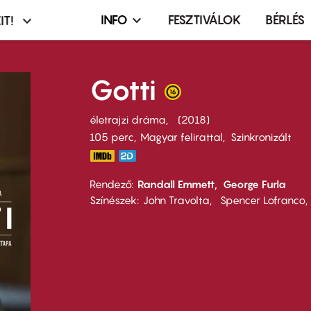
INFO
FESZTIVÁLOK
BÉRLÉS
IT!
Infó,
asztó
esemény,
terembérlés
Gotti
menü
életrajzi dráma
2018
105 perc,
Magyar felirattal
Szinkronizált
Rendező
Randall Emmett
George Furla
Színészek
John Travolta
Spencer Lofranco