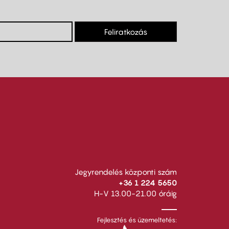
Feliratkozás
Jegyrendelés központi szám
+36 1 224 5650
H-V 13.00-21.00 óráig
Fejlesztés és üzemeltetés: