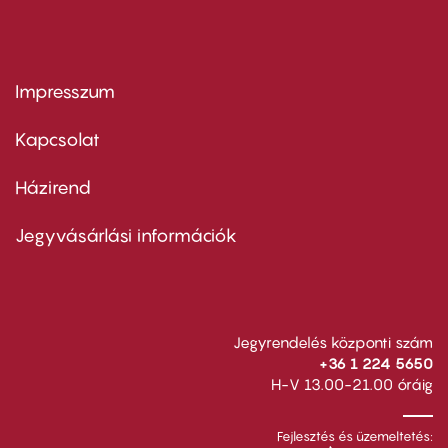
Impresszum
Footer
menu
first
Kapcsolat
Házirend
Footer
menu
second
Jegyvásárlási információk
Jegyrendelés központi szám
+36 1 224 5650
H-V 13.00-21.00 óráig
Fejlesztés és üzemeltetés: