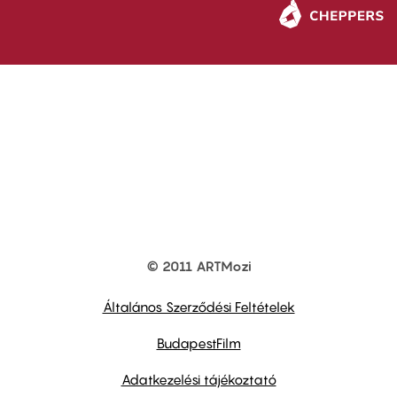
© 2011 ARTMozi
Footer
other
links
Általános Szerződési Feltételek
BudapestFilm
Adatkezelési tájékoztató