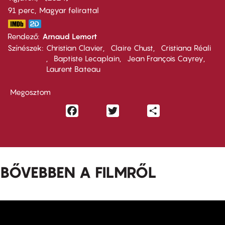
91 perc,
Magyar felirattal
Rendező
Arnaud Lemort
Színészek
Christian Clavier
Claire Chust
Cristiana Réali
Baptiste Lecaplain
Jean François Cayrey
Laurent Bateau
Megosztom
Facebook
Twitter
Share
BŐVEBBEN A FILMRŐL