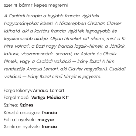
szerint bármit képes megtenni.
A Családi terápia a legjobb francia vígjátéki
hagyományokat követi. A főszerepben Christian Clavier
látható, aki a kortárs francia vígjáték legnagyobb és
legsikeresebb alakja. Olyan filmeket vitt sikerre, mint a Ki
hitte volna?, a Bazi nagy francia lagzik-filmek, a Jöttünk,
láttunk, visszamennénk-sorozat, az Asterix és Obelix-
filmek, vagy a Családi vakáció – Irány Ibiza! A film
rendezője Arnaud Lemort, aki Clavier nagysikerű, Családi
vakáció – Irány Ibiza! című filmjét is jegyezte.
Forgatókönyv
Arnaud Lemort
Forgalmazó
Vertigo Média Kft
Színes
Színes
Készítő országok
francia
Felirat nyelvek
magyar
Szinkron nyelvek
francia