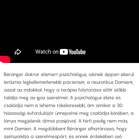
Béranger doktor elismert pszichológus, akinek éppen sikerül
leráznia legkellemetlenebb páciensét, a neurotikus Damient,
azzal az indokkal, hogy a terápia folytatása előtt előbb
találja meg az igaz szerelmet. A pszichológus élete és
családja nem is lehetne tökéletesebb, ám amikor a 30.
házassági évfordulóját ünnepelné meg családja körében, a
lánya megjelenik álmai pasijával. A férfi pedig nem más,
mint Damien. A megdöbbent Béranger elhatározza, hogy
szétszakítja a szerelmespárt, és ennek érdekében szó