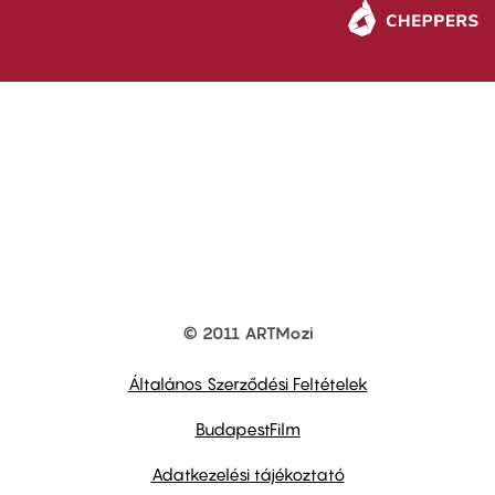
© 2011 ARTMozi
Footer
other
links
Általános Szerződési Feltételek
BudapestFilm
Adatkezelési tájékoztató