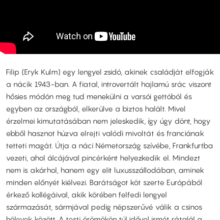
Filip (Eryk Kulm) egy lengyel zsidó, akinek családját elfogják
a nácik 1943-ban. A fiatal, introvertált hajlamú srác viszont
hősies módón meg tud menekülni a varsói gettóból és
egyben az országból, elkerülve a biztos halált. Mivel
érzelmei kimutatásában nem jeleskedik, így úgy dönt, hogy
ebből hasznot húzva elrejti valódi mivoltát és franciának
tetteti magát. Útja a náci Németország szívébe, Frankfurtba
vezeti, ahol álcájával pincérként helyezkedik el. Mindezt
nem is akárhol, hanem egy elit luxusszállodában, aminek
minden előnyét kiélvezi. Barátságot köt szerte Európából
érkező kollégáival, akik körében felfedi lengyel
származását, sármjával pedig népszerűvé válik a csinos
hölgyek között. A testi örömökön túl idővel ismét rátalál a