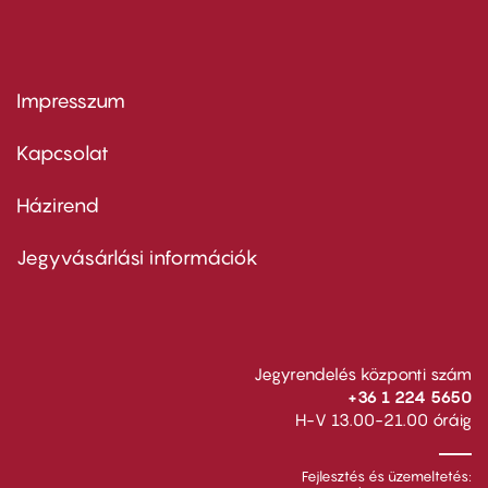
Impresszum
Footer
menu
first
Kapcsolat
Házirend
Footer
menu
second
Jegyvásárlási információk
Jegyrendelés központi szám
+36 1 224 5650
H-V 13.00-21.00 óráig
Fejlesztés és üzemeltetés: