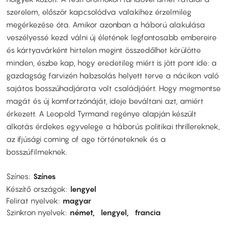
szerelem, először kapcsolódva valakihez érzelmileg
megérkezése óta. Amikor azonban a háború alakulása
veszélyessé kezd válni új életének legfontosabb embereire
és kártyavárként hirtelen megint összedőlhet körülötte
minden, észbe kap, hogy eredetileg miért is jött pont ide: a
gazdagság farvizén habzsolás helyett terve a nácikon való
sajátos bosszúhadjárata volt családjáért. Hogy megmentse
magát és új komfortzónáját, ideje beváltani azt, amiért
érkezett. A Leopold Tyrmand regénye alapján készült
alkotás érdekes egyvelege a háborús politikai thrillereknek,
az ifjúsági coming of age történeteknek és a
bosszúfilmeknek.
Színes
Színes
Készítő országok
lengyel
Felirat nyelvek
magyar
Szinkron nyelvek
német
lengyel
francia