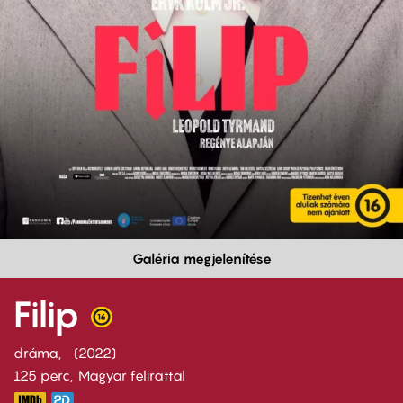
Galéria megjelenítése
Filip
dráma
2022
125 perc,
Magyar felirattal