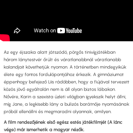
Az egy éjszaka alatt játszódó, pörgős tinivígjátékban
három lánytestvér őrült és váratlanabbnál váratlanabb
kalandjait követhetjük nyomon. A történetben mindegyikük
élete egy fontos fordulópontjához érkezik. A gimnáziumot
éppenhogy befejező Liis rádöbben, hogy a fiújával tervezett
közös jövő egyáltalán nem is áll olyan biztos lábakon.
Nővére, Karin a szexista üzleti világban igyekszik helyt állni,
míg Jane, a legkisebb lány a bulizós barátnője nyomásának
próbál ellenállni és megmaradni olyannak, amilyen.
A film rendezőjének első egész estés játékfilmjét (A lánc
vége) már ismerhetik a magyar nézők.