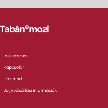
Impresszum
Footer
menu
first
Kapcsolat
Házirend
Footer
menu
second
Jegyvásárlási információk