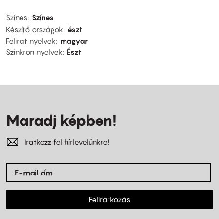
Színes
Színes
Készítő országok
észt
Felirat nyelvek
magyar
Szinkron nyelvek
Észt
Maradj képben!
Iratkozz fel hírlevelünkre!
Feliratkozás