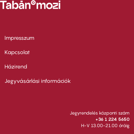
Impresszum
Footer
menu
first
Kapcsolat
Házirend
Footer
menu
second
Jegyvásárlási információk
Jegyrendelés központi szám
+36 1 224 5650
H-V 13.00-21.00 óráig