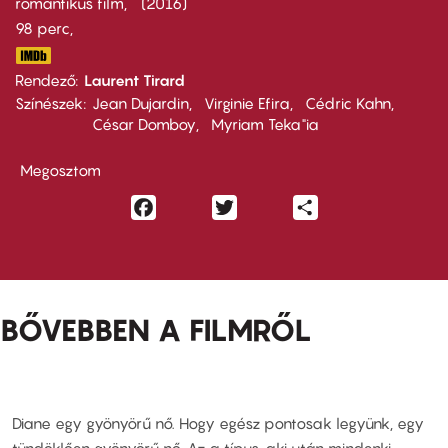
romantikus film
2016
98 perc,
Rendező
Laurent Tirard
Színészek
Jean Dujardin
Virginie Efira
Cédric Kahn
César Domboy
Myriam Teka"ia
Megosztom
Facebook
Twitter
Share
BŐVEBBEN A FILMRŐL
Diane egy gyönyörű nő. Hogy egész pontosak legyünk, egy