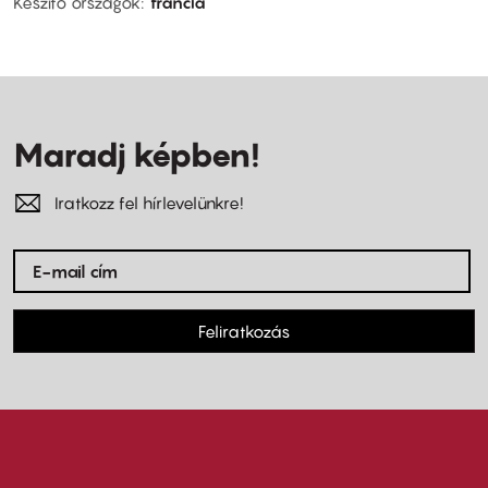
Készítő országok
francia
Maradj képben!
Iratkozz fel hírlevelünkre!
Feliratkozás