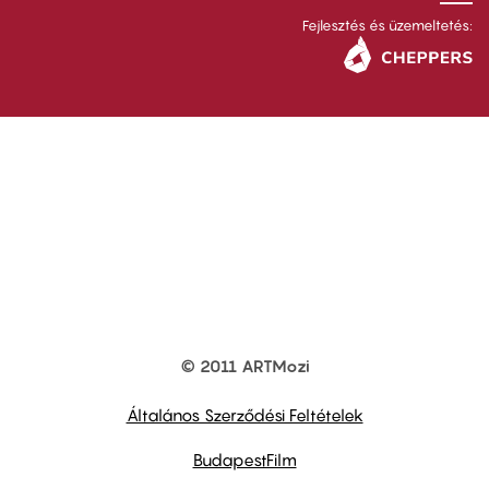
Fejlesztés és üzemeltetés:
© 2011 ARTMozi
Footer
other
links
Általános Szerződési Feltételek
BudapestFilm