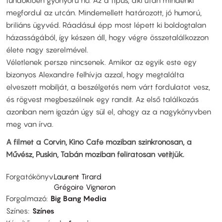
tündöklően gyönyörű nő. Az a típus, aki után mindenki
megfordul az utcán. Mindemellett határozott, jó humorú,
briliáns ügyvéd. Ráadásul épp most lépett ki boldogtalan
házasságából, így készen áll, hogy végre összetalálkozzon
élete nagy szerelmével.
Véletlenek persze nincsenek. Amikor az egyik este egy
bizonyos Alexandre felhívja azzal, hogy megtalálta
elveszett mobilját, a beszélgetés nem várt fordulatot vesz,
és rögvest megbeszélnek egy randit. Az első találkozás
azonban nem igazán úgy sül el, ahogy az a nagykönyvben
meg van írva.
A filmet a Corvin, Kino Cafe moziban szinkronosan, a
Művész, Puskin, Tabán moziban feliratosan vetítjük.
Forgatókönyv
Laurent Tirard
Grégoire Vigneron
Forgalmazó
Big Bang Media
Színes
Színes