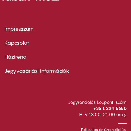
Impresszum
Footer
menu
first
Kapcsolat
Házirend
Footer
menu
second
Jegyvásárlási információk
Jegyrendelés központi szám
+36 1 224 5650
H-V 13.00-21.00 óráig
Fejlesztés és üzemeltetés: