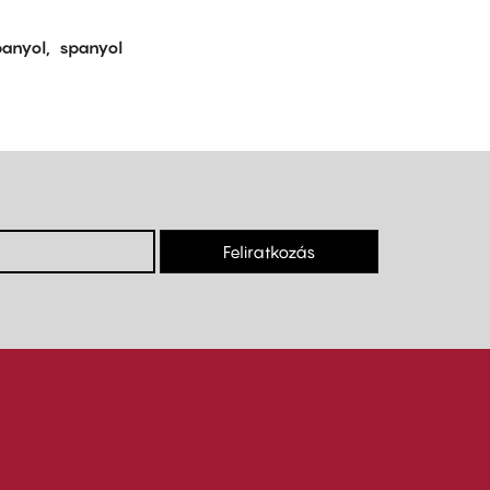
panyol
spanyol
Feliratkozás