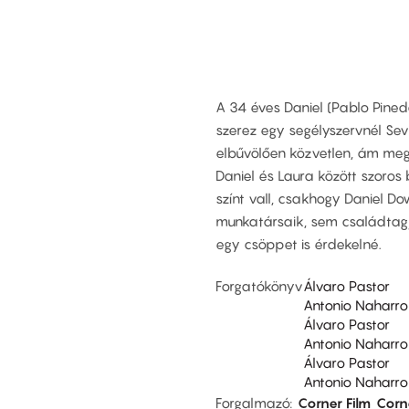
A 34 éves Daniel (Pablo Pine
szerez egy segélyszervnél Sevi
elbűvölően közvetlen, ám megl
Daniel és Laura között szoros 
színt vall, csakhogy Daniel D
munkatársaik, sem családtagj
egy csöppet is érdekelné.
Forgatókönyv
Álvaro Pastor
Antonio Naharro
Álvaro Pastor
Antonio Naharro
Álvaro Pastor
Antonio Naharro
Forgalmazó
Corner Film
Corn