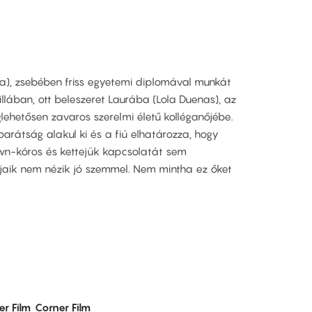
da), zsebében friss egyetemi diplomával munkát
llában, ott beleszeret Laurába (Lola Duenas), az
ehetősen zavaros szerelmi életű kolléganőjébe.
barátság alakul ki és a fiú elhatározza, hogy
own-kóros és kettejük kapcsolatát sem
aik nem nézik jó szemmel. Nem mintha ez őket
er Film
Corner Film