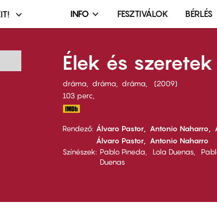
INFO
FESZTIVÁLOK
BÉRLÉS
IT!
Infó,
asztó
esemény,
terembérlés
Élek és szeretek
menü
dráma
dráma
dráma
2009
103 perc,
Rendező
Álvaro Pastor
Antonio Naharro
Álvaro Pastor
Antonio Naharro
Színészek
Pablo Pineda
Lola Duenas
Pabl
Duenas