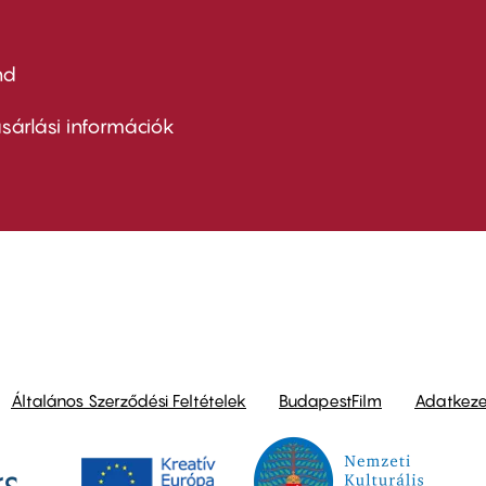
nd
ter
nu
sárlási információk
ond
Általános Szerződési Feltételek
BudapestFilm
Adatkezel