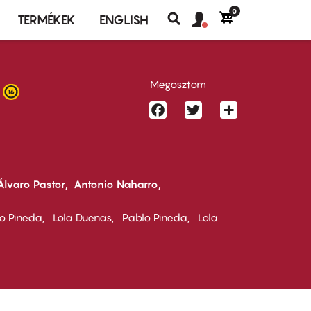
0
Felhasználó
Felhasználói
TERMÉKEK
ENGLISH
fiók
Keresés
fiók
menü
menüje
Megosztom
Facebook
Twitter
Share
Álvaro Pastor
Antonio Naharro
o Pineda
Lola Duenas
Pablo Pineda
Lola