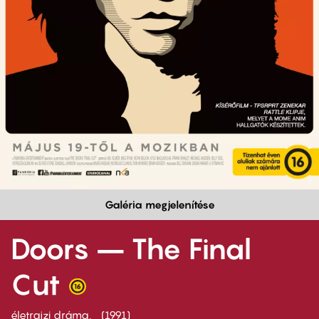
Galéria megjelenítése
Doors – The Final
Cut
életrajzi dráma
1991