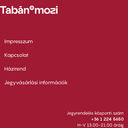
Impresszum
Footer
menu
first
Kapcsolat
Házirend
Footer
menu
second
Jegyvásárlási információk
Jegyrendelés központi szám
+36 1 224 5650
H-V 13.00-21.00 óráig