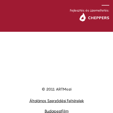
Fejlesztés és üzemeltetés:
© 2011 ARTMozi
Footer
other
links
Általános Szerződési Feltételek
BudapestFilm