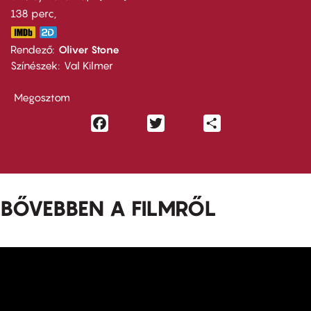
138 perc,
Rendező
Oliver Stone
Színészek
Val Kilmer
Megosztom
Facebook
Twitter
Share
BŐVEBBEN A FILMRŐL