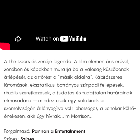
A The Doors és zenéje legenda. A film elementáris erővel,
zenében és képekben mutatja be a valóság küszöbének
átlépését, az áttörést a “másik oldalra”. Kábítószeres
látomások, eksztatikus, botrányos színpadi fellépések,
rituális szeretkezések, a tudatos és tudattalan határainak
elmosódása – mindez csak egy valakinek a
személyiségén átlényegítve volt lehetséges, a zenekar költő-
énekesén, akit úgy hívtak: Jim Morrison…
Forgalmazó
Pannonia Entertainment
Színes
Színes