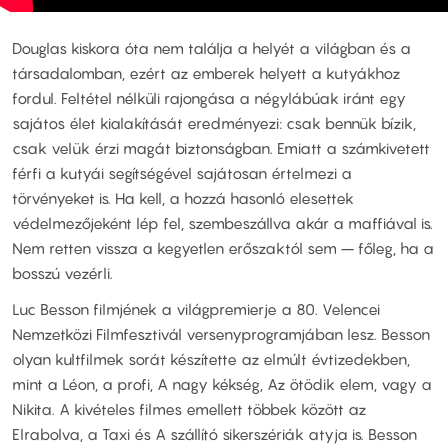
Douglas kiskora óta nem találja a helyét a világban és a
társadalomban, ezért az emberek helyett a kutyákhoz
fordul. Feltétel nélküli rajongása a négylábúak iránt egy
sajátos élet kialakítását eredményezi: csak bennük bízik,
csak velük érzi magát biztonságban. Emiatt a számkivetett
férfi a kutyái segítségével sajátosan értelmezi a
törvényeket is. Ha kell, a hozzá hasonló elesettek
védelmezőjeként lép fel, szembeszállva akár a maffiával is.
Nem retten vissza a kegyetlen erőszaktól sem – főleg, ha a
bosszú vezérli.
Luc Besson filmjének a világpremierje a 80. Velencei
Nemzetközi Filmfesztivál versenyprogramjában lesz. Besson
olyan kultfilmek sorát készítette az elmúlt évtizedekben,
mint a Léon, a profi, A nagy kékség, Az ötödik elem, vagy a
Nikita. A kivételes filmes emellett többek között az
Elrabolva, a Taxi és A szállító sikerszériák atyja is. Besson