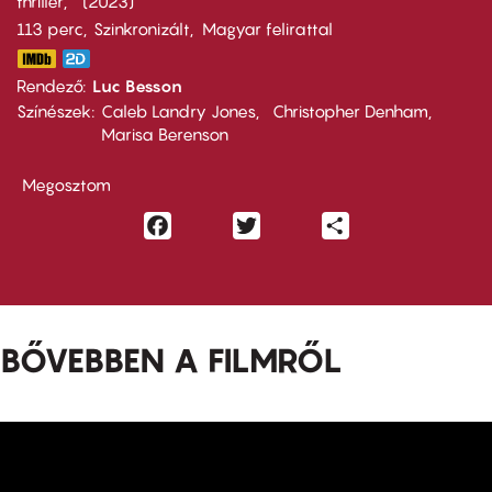
thriller
2023
113 perc,
Szinkronizált
Magyar felirattal
Rendező
Luc Besson
Színészek
Caleb Landry Jones
Christopher Denham
Marisa Berenson
Megosztom
Facebook
Twitter
Share
BŐVEBBEN A FILMRŐL