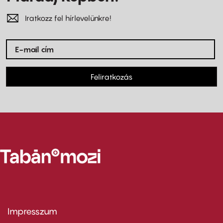
Iratkozz fel hírlevelünkre!
Feliratkozás
Impresszum
Footer
menu