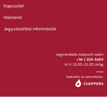
first
Kapcsolat
Házirend
Footer
menu
second
Jegyvásárlási információk
Jegyrendelés központi szám
+36 1 224 5650
H-V 13.00-21.00 óráig
Fejlesztés és üzemeltetés: