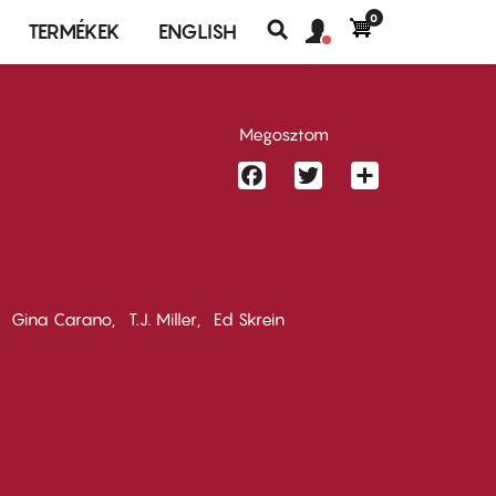
0
Felhasználó
Felhasználói
TERMÉKEK
ENGLISH
fiók
Keresés
fiók
menü
menüje
Megosztom
Facebook
Twitter
Share
Gina Carano
T.J. Miller
Ed Skrein