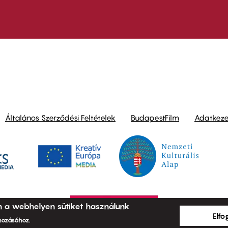
ond
Általános Szerződési Feltételek
BudapestFilm
Adatkezel
n a webhelyen sütiket használunk
Elf
ehozásához.