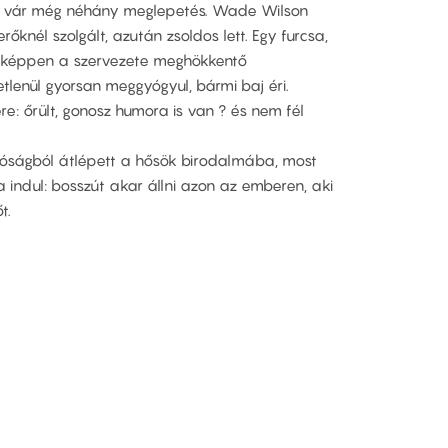
de vár még néhány meglepetés. Wade Wilson
őknél szolgált, azután zsoldos lett. Egy furcsa,
nyeképpen a szervezete meghökkentő
etlenül gyorsan meggyógyul, bármi baj éri.
e: őrült, gonosz humora is van ? és nem fél
lóságból átlépett a hősök birodalmába, most
indul: bosszút akar állni azon az emberen, aki
t.