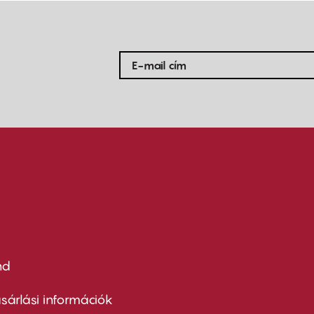
nd
ter
nu
sárlási információk