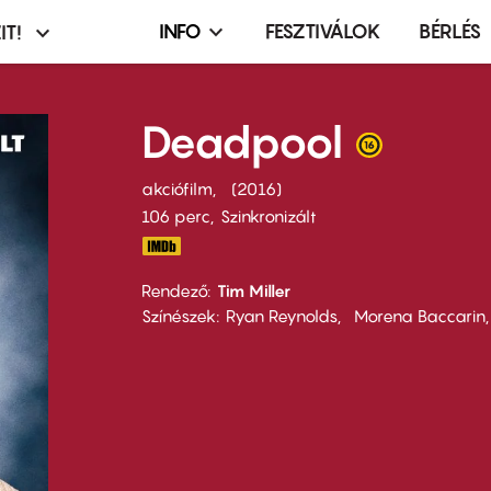
INFO
FESZTIVÁLOK
BÉRLÉS
IT!
Infó,
asztó
esemény,
terembérlés
Deadpool
menü
akciófilm
2016
106 perc,
Szinkronizált
Rendező
Tim Miller
Színészek
Ryan Reynolds
Morena Baccarin