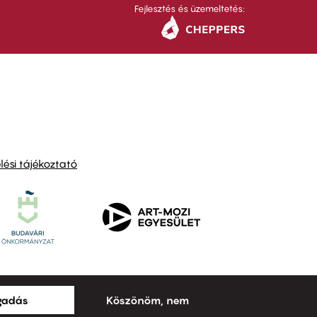
Fejlesztés és üzemeltetés:
ési tájékoztató
ogadás
Köszönöm, nem