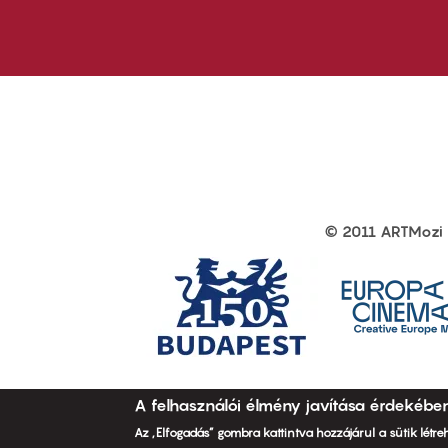
first
sec
© 2011 ARTMozi
Footer
other
links
A felhasználói élmény javítása érdekébe
Az „Elfogadás” gombra kattintva hozzájárul a sütik létr