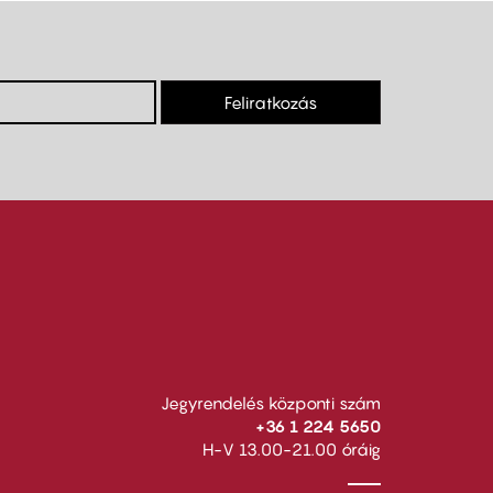
Feliratkozás
Jegyrendelés központi szám
+36 1 224 5650
H-V 13.00-21.00 óráig