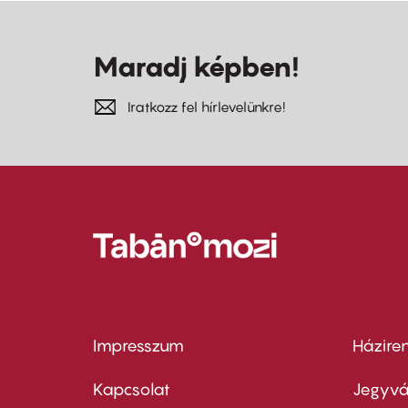
Maradj képben!
Iratkozz fel hírlevelünkre!
Impresszum
Házire
Footer
Foo
menu
me
Kapcsolat
Jegyvá